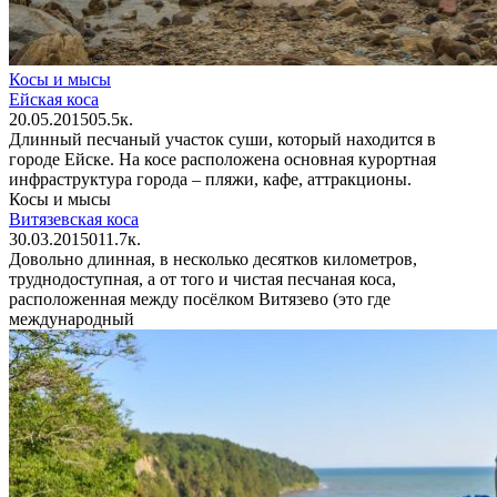
Косы и мысы
Ейская коса
20.05.2015
0
5.5к.
Длинный песчаный участок суши, который находится в
городе Ейске. На косе расположена основная курортная
инфраструктура города – пляжи, кафе, аттракционы.
Косы и мысы
Витязевская коса
30.03.2015
0
11.7к.
Довольно длинная, в несколько десятков километров,
труднодоступная, а от того и чистая песчаная коса,
расположенная между посёлком Витязево (это где
международный