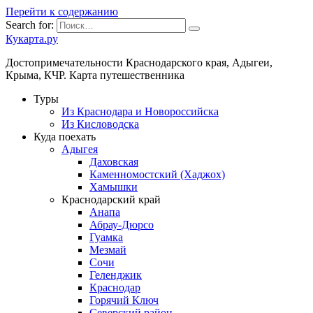
Перейти к содержанию
Search for:
Кукарта.ру
Достопримечательности Краснодарского края, Адыгеи,
Крыма, КЧР. Карта путешественника
Туры
Из Краснодара и Новороссийска
Из Кисловодска
Куда поехать
Адыгея
Даховская
Каменномостский (Хаджох)
Хамышки
Краснодарский край
Анапа
Абрау-Дюрсо
Гуамка
Мезмай
Сочи
Геленджик
Краснодар
Горячий Ключ
Северский район