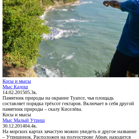
Косы и мысы
Мыс Кадош
14.02.2015
0
5.3к.
Памятник природы на окраине Туапсе, чья площадь
составляет порядка трёхсот гектаров. Включает в себя другой
памятник природы – скалу Киселёва.
Косы и мысы
Мыс Малый Утриш
30.12.2014
0
4.4к.
На морских картах зачастую можно увидеть и другое название
– Утришонок. Расположен на полуострове Абрау, находится