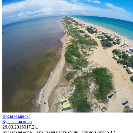
Косы и мысы
Бугазская коса
26.03.2016
0
17.2к.
Бугазская коса – это узкая часть суши, длиной около 12