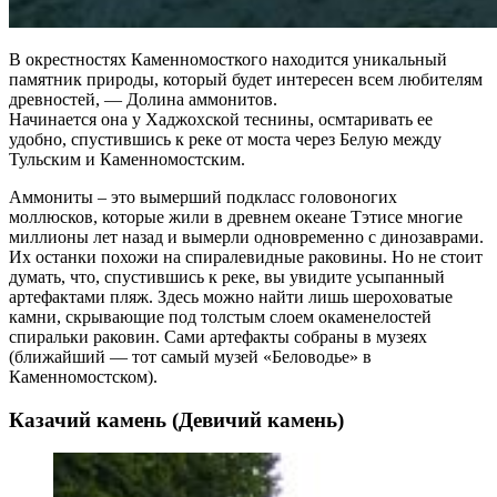
В окрестностях Каменномосткого находится уникальный
памятник природы, который будет интересен всем любителям
древностей, — Долина аммонитов.
Начинается она у Хаджохской теснины, осмтаривать ее
удобно, спустившись к реке от моста через Белую между
Тульским и Каменномостским.
Аммониты – это вымерший подкласс головоногих
моллюсков, которые жили в древнем океане Тэтисе многие
миллионы лет назад и вымерли одновременно с динозаврами.
Их останки похожи на спиралевидные раковины. Но не стоит
думать, что, спустившись к реке, вы увидите усыпанный
артефактами пляж. Здесь можно найти лишь шероховатые
камни, скрывающие под толстым слоем окаменелостей
спиральки раковин. Сами артефакты собраны в музеях
(ближайший — тот самый музей «Беловодье» в
Каменномостском).
Казачий камень (Девичий камень)