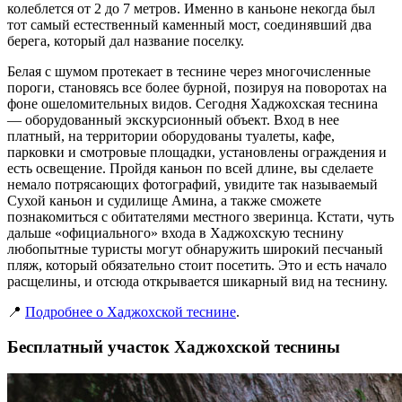
колеблется от 2 до 7 метров. Именно в каньоне некогда был
тот самый естественный каменный мост, соединявший два
берега, который дал название поселку.
Белая с шумом протекает в теснине через многочисленные
пороги, становясь все более бурной, позируя на поворотах на
фоне ошеломительных видов. Сегодня Хаджохская теснина
— оборудованный экскурсионный объект. Вход в нее
платный, на территории оборудованы туалеты, кафе,
парковки и смотровые площадки, установлены ограждения и
есть освещение. Пройдя каньон по всей длине, вы сделаете
немало потрясающих фотографий, увидите так называемый
Сухой каньон и судилище Амина, а также сможете
познакомиться с обитателями местного зверинца. Кстати, чуть
дальше «официального» входа в Хаджохскую теснину
любопытные туристы могут обнаружить широкий песчаный
пляж, который обязательно стоит посетить. Это и есть начало
расщелины, и отсюда открывается шикарный вид на теснину.
📍
Подробнее о Хаджохской теснине
.
Бесплатный участок Хаджохской теснины