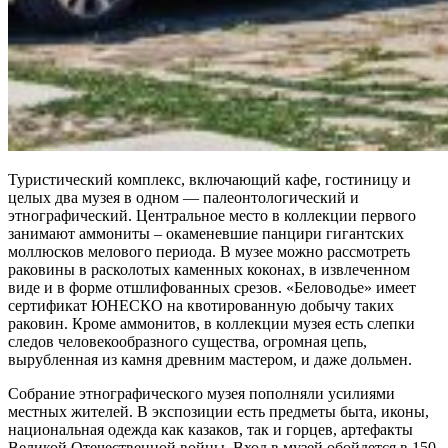
Туристический комплекс, включающий кафе, гостиницу и
целых два музея в одном — палеонтологический и
этнографический. Центральное место в коллекции первого
занимают аммониты – окаменевшие панцири гигантских
моллюсков мелового периода. В музее можно рассмотреть
раковины в расколотых каменных коконах, в извлеченном
виде и в форме отшлифованных срезов. «Беловодье» имеет
сертификат ЮНЕСКО на квотированную добычу таких
раковин. Кроме аммонитов, в коллекции музея есть слепки
следов человекообразного существа, огромная цепь,
вырубленная из камня древним мастером, и даже дольмен.
Собрание этнографического музея пополняли усилиями
местных жителей. В экспозиции есть предметы быта, иконы,
национальная одежда как казаков, так и горцев, артефакты
Великой Отечественной войны. Вход в музей обойдется в 150