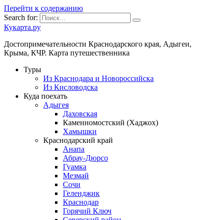
Перейти к содержанию
Search for:
Кукарта.ру
Достопримечательности Краснодарского края, Адыгеи,
Крыма, КЧР. Карта путешественника
Туры
Из Краснодара и Новороссийска
Из Кисловодска
Куда поехать
Адыгея
Даховская
Каменномостский (Хаджох)
Хамышки
Краснодарский край
Анапа
Абрау-Дюрсо
Гуамка
Мезмай
Сочи
Геленджик
Краснодар
Горячий Ключ
Северский район