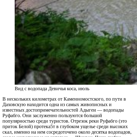
Вид с водопада Девичья коса, июль
В нескольких километрах от Каменномостского, по пути в
Даховскую находится одна из самых живописных и
известных достопримечательностей Адыгеи — водопады
Руфабго. Они заслуженно пользуются большой
популярностью среди туристов. Отрезок реки Руфабго (это
приток Белой) протека5т в глубоком ущелье среди высоких
скал, именно на нем сосредоточено около десятка водопадов,