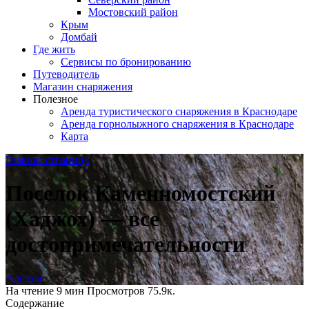
Мостовский район
Крым
Домбай
Где жить
Сервисы по бронированию
Путеводитель
Магазин снаряжения
Полезное
Аренда туристического снаряжения в Краснодаре
Аренда горнолыжного снаряжения в Краснодаре
Карта
Главная страница
Поселок Каменномостский
(Хаджох) — все
достопримечательности
Адыгея
На чтение
9 мин
Просмотров
75.9к.
Содержание