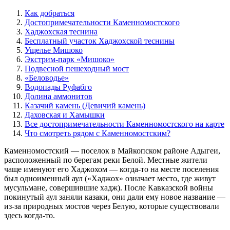
Как добраться
Достопримечательности Каменномостского
Хаджохская теснина
Бесплатный участок Хаджохской теснины
Ущелье Мишоко
Экстрим-парк «Мишоко»
Подвесной пешеходный мост
«Беловодье»
Водопады Руфабго
Долина аммонитов
Казачий камень (Девичий камень)
Даховская и Хамышки
Все достопримечательности Каменномостского на карте
Что смотреть рядом с Каменномостским?
Каменномостский — поселок в Майкопском районе Адыгеи,
расположенный по берегам реки Белой. Местные жители
чаще именуют его Хаджохом — когда-то на месте поселения
был одноименный аул («Хаджох» означает место, где живут
мусульмане, совершившие хадж). После Кавказской войны
покинутый аул заняли казаки, они дали ему новое название —
из-за природных мостов через Белую, которые существовали
здесь когда-то.