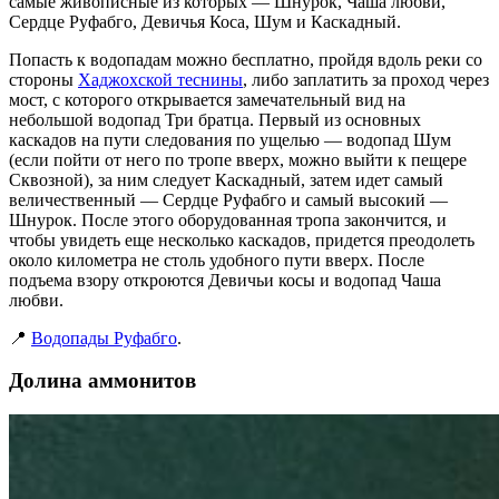
самые живописные из которых — Шнурок, Чаша любви,
Сердце Руфабго, Девичья Коса, Шум и Каскадный.
Попасть к водопадам можно бесплатно, пройдя вдоль реки со
стороны
Хаджохской теснины
, либо заплатить за проход через
мост, с которого открывается замечательный вид на
небольшой водопад Три братца. Первый из основных
каскадов на пути следования по ущелью — водопад Шум
(если пойти от него по тропе вверх, можно выйти к пещере
Сквозной), за ним следует Каскадный, затем идет самый
величественный — Сердце Руфабго и самый высокий —
Шнурок. После этого оборудованная тропа закончится, и
чтобы увидеть еще несколько каскадов, придется преодолеть
около километра не столь удобного пути вверх. После
подъема взору откроются Девичьи косы и водопад Чаша
любви.
📍
Водопады Руфабго
.
Долина аммонитов