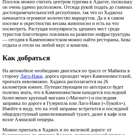
Поселок можно считать центром туризма в Адыгее, поскольку
он очень удачно расположен. Отсюда рукой подать до главных
достопримечательностей республики, так что из Хаджоха
начинается огромное количество маршрутов. Да и в самом
поселке и окрестностях весьма живописно и есть на что
посмотреть. Растущая популярность здешних мест среди
туристов благотворно повлияла на развитие инфраструктуры
— сегодня в Каменномостском можно найти рестораны, базы
отдыха и отели на любой вкус и кошелек.
Как добраться
На автомобиле необходимо двигаться по трассе от Майкопа в
сторону
Лаго-Наки,
дорога проходит через Каменномостский,
проехать невозможно. Хаджох располагается на 26
километров южнее. Путешествующим по автотрассе будет
полезно знать, что в Каменномостком находится последний
более-менее крупный магазин («Магнит») и последняя
заправка по дороге в Гузерипль или Лаго-Наки («Лукойл»).
Имейте в виду, что на этой заправке встретится и последний
общедоуступный цивилизованный туалет, далее в кафе или
возле Азишской пещеры.
Можно приехать в Хаджох и по железной дороге: от