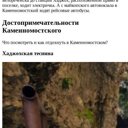
Белореченска до станции Хаджох, расположенной прямо в
поселке, ходит электричка. А с майкопского автовокзала в
Каменномостский ходят рейсовые автобусы.
Достопримечательности
Каменномостского
Что посмотреть и как отдохнуть в Каменномостском?
Хаджохская теснина