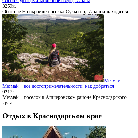
Озеро Сукко (Кипарисовое озеро), Анапа
3
259к.
Об озере На окраине поселка Сукко под Анапой находится
Мезмай
Мезмай – все достопримечательности, как добраться
0
217к.
Мезмай – поселок в Апшеронском районе Краснодарского
края.
Отдых в Краснодарском крае