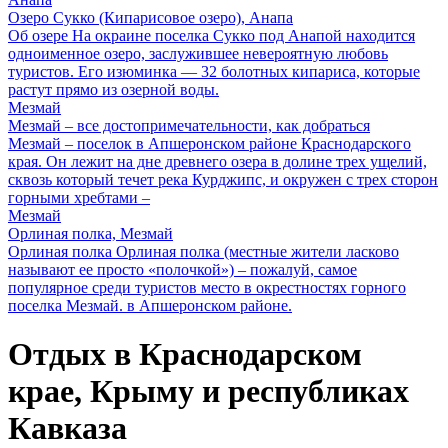
Озеро Сукко (Кипарисовое озеро), Анапа
Об озере На окраине поселка Сукко под Анапой находится
одноименное озеро, заслужившее невероятную любовь
туристов. Его изюминка — 32 болотных кипариса, которые
растут прямо из озерной воды.
Мезмай
Мезмай – все достопримечательности, как добраться
Мезмай – поселок в Апшеронском районе Краснодарского
края. Он лежит на дне древнего озера в долине трех ущелий,
сквозь который течет река Курджипс, и окружен с трех сторон
горными хребтами –
Мезмай
Орлиная полка, Мезмай
Орлиная полка Орлиная полка (местные жители ласково
называют ее просто «полочкой») – пожалуй, самое
популярное среди туристов место в окрестностях горного
поселка Мезмай. в Апшеронском районе.
Отдых в Краснодарском
крае, Крыму и республиках
Кавказа