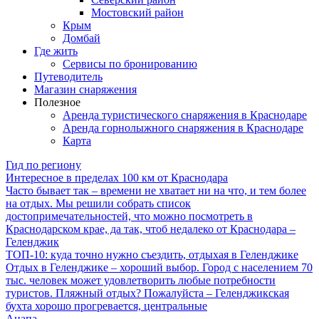
Мостовский район
Крым
Домбай
Где жить
Сервисы по бронированию
Путеводитель
Магазин снаряжения
Полезное
Аренда туристического снаряжения в Краснодаре
Аренда горнолыжного снаряжения в Краснодаре
Карта
Гид по региону
Интересное в пределах 100 км от Краснодара
Часто бывает так – времени не хватает ни на что, и тем более
на отдых. Мы решили собрать список
достопримечательностей, что можно посмотреть в
Краснодарском крае, да так, чтоб недалеко от Краснодара –
Геленджик
ТОП-10: куда точно нужно съездить, отдыхая в Геленджике
Отдых в Геленджике – хороший выбор. Город с населением 70
тыс. человек может удовлетворить любые потребности
туристов. Пляжный отдых? Пожалуйста – Геленджикская
бухта хорошо прогревается, центральные
Анапа