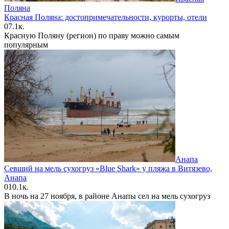
Поляна
Красная Поляна: достопримечательности, курорты, отели
0
7.1к.
Красную Поляну (регион) по праву можно самым
популярным
Анапа
Севший на мель сухогруз «Blue Shark» у пляжа в Витязево,
Анапа
0
10.1к.
В ночь на 27 ноября, в районе Анапы сел на мель сухогруз