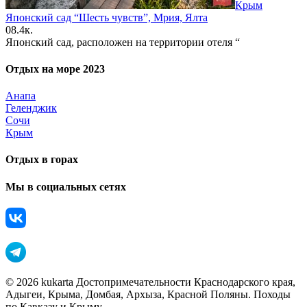
Крым
Японский сад “Шесть чувств”, Мрия, Ялта
0
8.4к.
Японский сад, расположен на территории отеля “
Отдых на море 2023
Анапа
Геленджик
Сочи
Крым
Отдых в горах
Мы в социальных сетях
© 2026 kukarta Достопримечательности Краснодарского края,
Адыгеи, Крыма, Домбая, Архыза, Красной Поляны. Походы
по Кавказу и Крыму