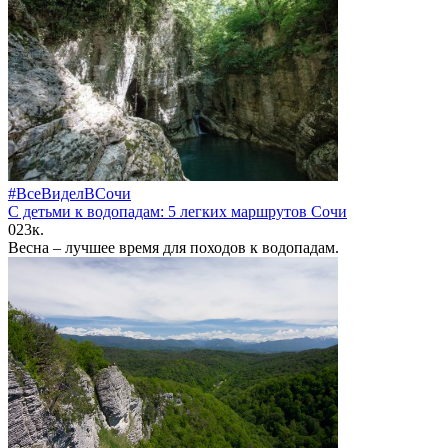
#ВсеВиделВСочи
С детьми к водопадам: 5 легких маршрутов Сочи
0
23к.
Весна – лучшее время для походов к водопадам.