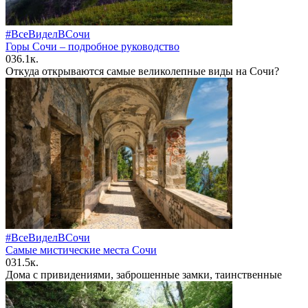
#ВсеВиделВСочи
Горы Сочи – подробное руководство
0
36.1к.
Откуда открываются самые великолепные виды на Сочи?
#ВсеВиделВСочи
Самые мистические места Сочи
0
31.5к.
Дома с привидениями, заброшенные замки, таинственные