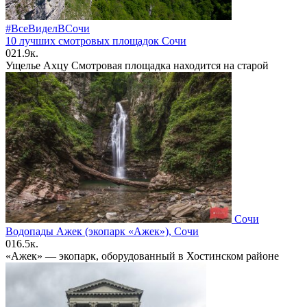
#ВсеВиделВСочи
10 лучших смотровых площадок Сочи
0
21.9к.
Ущелье Ахцу Смотровая площадка находится на старой
Сочи
Водопады Ажек (экопарк «Ажек»), Сочи
0
16.5к.
«Ажек» — экопарк, оборудованный в Хостинском районе