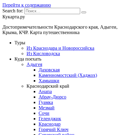
Перейти к содержанию
Search for:
Кукарта.ру
Достопримечательности Краснодарского края, Адыгеи,
Крыма, КЧР. Карта путешественника
Туры
Из Краснодара и Новороссийска
Из Кисловодска
Куда поехать
Адыгея
Даховская
Каменномостский (Хаджох)
Хамышки
Краснодарский край
Анапа
Абрау-Дюрсо
Гуамка
Мезмай
Сочи
Геленджик
Краснодар
Горячий Ключ
Северский район