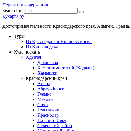
Перейти к содержанию
Search for:
Кукарта.ру
Достопримечательности Краснодарского края, Адыгеи, Крыма,
Туры
Из Краснодара и Новороссийска
Из Кисловодска
Куда поехать
Адыгея
Даховская
Каменномостский (Хаджох)
Хамышки
Краснодарский край
Анапа
Абрау-Дюрсо
Гуамка
Мезмай
Сочи
Геленджик
Краснодар
Горячий Ключ
Северский район
Мостовский район