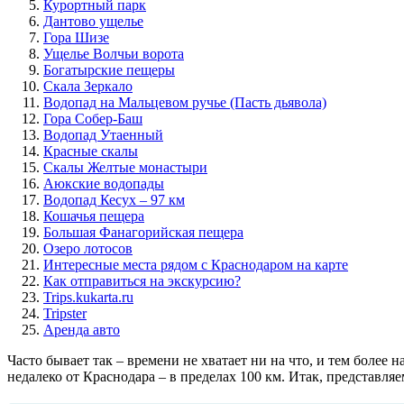
Курортный парк
Дантово ущелье
Гора Шизе
Ущелье Волчьи ворота
Богатырские пещеры
Скала Зеркало
Водопад на Мальцевом ручье (Пасть дьявола)
Гора Собер-Баш
Водопад Утаенный
Красные скалы
Скалы Желтые монастыри
Аюкские водопады
Водопад Кесух – 97 км
Кошачья пещера
Большая Фанагорийская пещера
Озеро лотосов
Интересные места рядом с Краснодаром на карте
Как отправиться на экскурсию?
Trips.kukarta.ru
Tripster
Аренда авто
Часто бывает так – времени не хватает ни на что, и тем более
недалеко от Краснодара – в пределах 100 км. Итак, представл