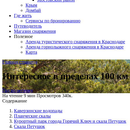
Крым
Домбай
Где жить
Сервисы по бронированию
Путеводитель
Магазин снаряжения
Полезное
Аренда туристического снаряжения в Краснодаре
Аренда горнолыжного снаряжения в Краснодаре
Карта
Главная страница
Интересное в пределах 100 км
Гид по региону
На чтение
9 мин
Просмотров
340к.
Содержание
Каверзинские водопады
Планческие скалы
Курортный парк города Горячий Ключ и скала Петушок
Скала Петушок