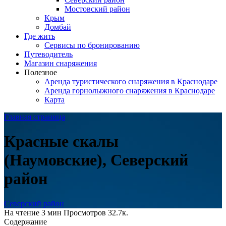
Мостовский район
Крым
Домбай
Где жить
Сервисы по бронированию
Путеводитель
Магазин снаряжения
Полезное
Аренда туристического снаряжения в Краснодаре
Аренда горнолыжного снаряжения в Краснодаре
Карта
Главная страница
Красные скалы
(Наумовские), Северский
район
Cеверский район
На чтение
3 мин
Просмотров
32.7к.
Содержание