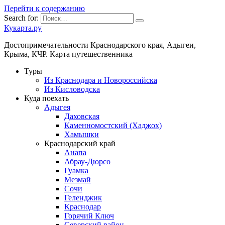
Перейти к содержанию
Search for:
Кукарта.ру
Достопримечательности Краснодарского края, Адыгеи,
Крыма, КЧР. Карта путешественника
Туры
Из Краснодара и Новороссийска
Из Кисловодска
Куда поехать
Адыгея
Даховская
Каменномостский (Хаджох)
Хамышки
Краснодарский край
Анапа
Абрау-Дюрсо
Гуамка
Мезмай
Сочи
Геленджик
Краснодар
Горячий Ключ
Северский район