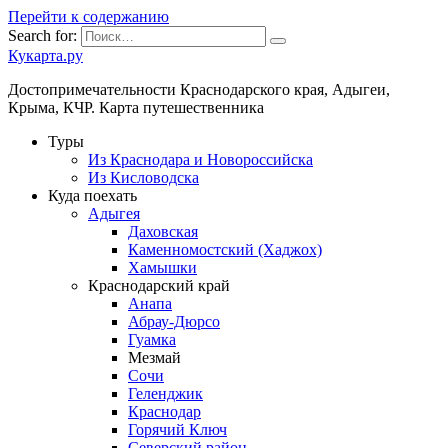
Перейти к содержанию
Search for:
Кукарта.ру
Достопримечательности Краснодарского края, Адыгеи,
Крыма, КЧР. Карта путешественника
Туры
Из Краснодара и Новороссийска
Из Кисловодска
Куда поехать
Адыгея
Даховская
Каменномостский (Хаджох)
Хамышки
Краснодарский край
Анапа
Абрау-Дюрсо
Гуамка
Мезмай
Сочи
Геленджик
Краснодар
Горячий Ключ
Северский район