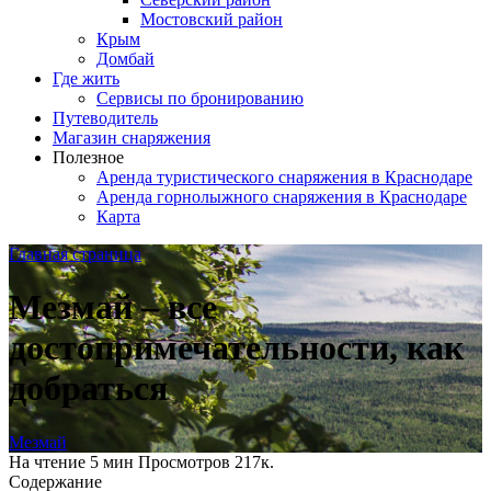
Мостовский район
Крым
Домбай
Где жить
Сервисы по бронированию
Путеводитель
Магазин снаряжения
Полезное
Аренда туристического снаряжения в Краснодаре
Аренда горнолыжного снаряжения в Краснодаре
Карта
Главная страница
Мезмай – все
достопримечательности, как
добраться
Мезмай
На чтение
5 мин
Просмотров
217к.
Содержание