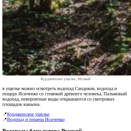
Курджипское ущелье, Мезмай
в ущелье можно осмотреть водопад Сандиков, водопад и
пещеру Исиченко со стоянкой древнего человека, Пальмовый
водопад, невероятные виды открываются со смотровых
площадок каньона.
📍
Курджипское ущелье
📍
Водопад и пещера Исиченко
Водопады близ хутора Русский