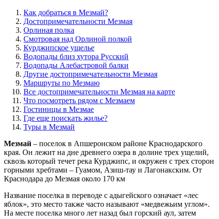
Как добраться в Мезмай?
Достопримечательности Мезмая
Орлиная полка
Смотровая над Орлиной полкой
Курджипское ущелье
Водопады близ хутора Русский
Водопады Алебастровой балки
Другие достопримечательности Мезмая
Маршруты по Мезмаю
Все достопримечательности Мезмая на карте
Что посмотреть рядом с Мезмаем
Гостиницы в Мезмае
Где еще поискать жилье?
Туры в Мезмай
Мезмай
– поселок в Апшеронском районе Краснодарского
края. Он лежит на дне древнего озера в долине трех ущелий,
сквозь который течет река Курджипс, и окружен с трех сторон
горными хребтами – Гуамом, Азиш-тау и Лагонакским. От
Краснодара до Мезмая около 170 км
Название поселка в переводе с адыгейского означает «лес
яблок», это место также часто называют «медвежьим углом».
На месте поселка много лет назад был горский аул, затем