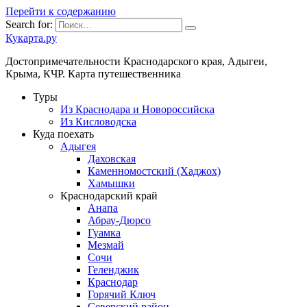
Перейти к содержанию
Search for:
Кукарта.ру
Достопримечательности Краснодарского края, Адыгеи,
Крыма, КЧР. Карта путешественника
Туры
Из Краснодара и Новороссийска
Из Кисловодска
Куда поехать
Адыгея
Даховская
Каменномостский (Хаджох)
Хамышки
Краснодарский край
Анапа
Абрау-Дюрсо
Гуамка
Мезмай
Сочи
Геленджик
Краснодар
Горячий Ключ
Северский район