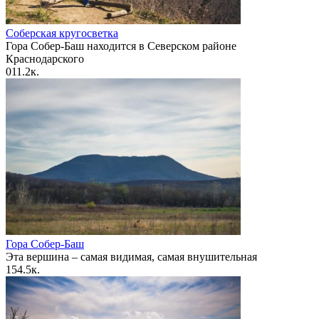
Соберская кругосветка
Гора Собер-Баш находится в Северском районе
Краснодарского
0
11.2к.
Гора Собер-Баш
Эта вершина – самая видимая, самая внушительная
1
54.5к.