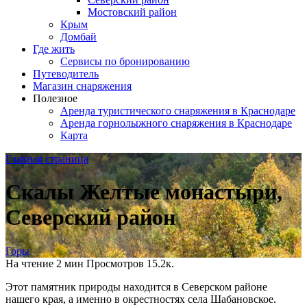
Мостовский район
Крым
Домбай
Где жить
Сервисы по бронированию
Путеводитель
Магазин снаряжения
Полезное
Аренда туристического снаряжения в Краснодаре
Аренда горнолыжного снаряжения в Краснодаре
Карта
Главная страница
Скалы Желтые монастыри,
Северский район
Горы
На чтение
2 мин
Просмотров
15.2к.
Этот памятник природы находится в Северском районе
нашего края, а именно в окрестностях села Шабановское.