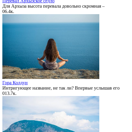
Перевал Архызское седло
Для Архыза высота перевала довольно скромная –
0
6.4к.
Гора Колдун
Интригующее название, не так ли? Впервые услышав его
0
13.7к.