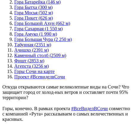
Гора Батарейка (146 м)
Гора Бытха (300 м)
Гора Мосья (502 м)
Гора Пикет (626 м)
Гора Большой Ахун (662 м)
Гора Сахарная (1 550 м)
Гора Амуко (1 990 м)
Гора Большая Чура (2 250 м)
Табунная (2351 м)
Ачишхо (2391 м)
Каменный столб (2509 м)
Фишт (2853 м)
Агепста (3256 м)
Горы Сочи на карте
Проект #ВсевиделвСочи
Откуда открываются самые великолепные виды на Сочи? Что
защищает город от холод-ных ветров и составляет почти 95%
территории?
⠀
Горы, конечно. В рамках проекта
#ВсеВиделВСочи
совместно
с компанией «Рута» рассказываем о самых величественных и
красивых.
⠀