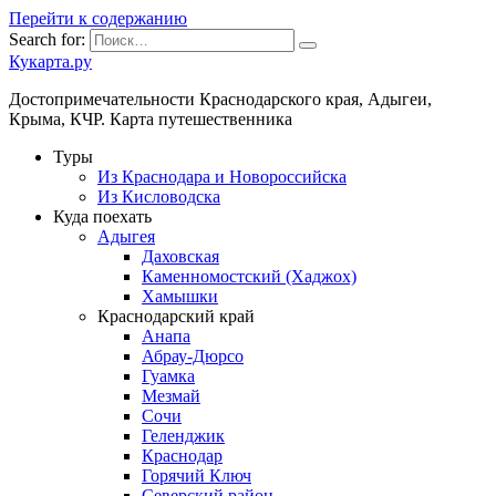
Перейти к содержанию
Search for:
Кукарта.ру
Достопримечательности Краснодарского края, Адыгеи,
Крыма, КЧР. Карта путешественника
Туры
Из Краснодара и Новороссийска
Из Кисловодска
Куда поехать
Адыгея
Даховская
Каменномостский (Хаджох)
Хамышки
Краснодарский край
Анапа
Абрау-Дюрсо
Гуамка
Мезмай
Сочи
Геленджик
Краснодар
Горячий Ключ
Северский район