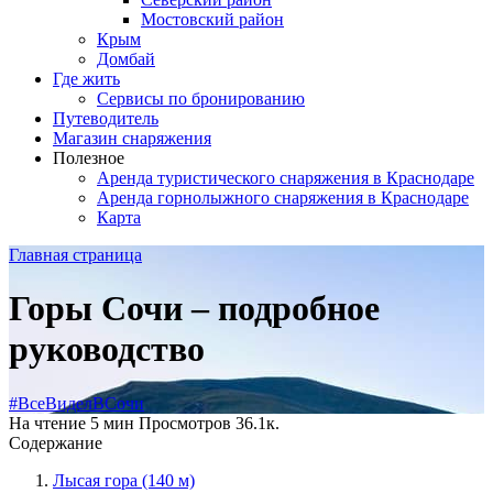
Мостовский район
Крым
Домбай
Где жить
Сервисы по бронированию
Путеводитель
Магазин снаряжения
Полезное
Аренда туристического снаряжения в Краснодаре
Аренда горнолыжного снаряжения в Краснодаре
Карта
Главная страница
Горы Сочи – подробное
руководство
#ВсеВиделВСочи
На чтение
5 мин
Просмотров
36.1к.
Содержание
Лысая гора (140 м)