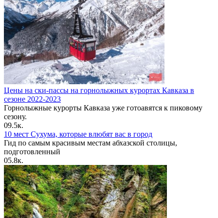
Цены на ски-пассы на горнолыжных курортах Кавказа в
сезоне 2022-2023
Горнолыжные курорты Кавказа уже готоавятся к пиковому
сезону.
0
9.5к.
10 мест Сухума, которые влюбят вас в город
Гид по самым красивым местам абхазской столицы,
подготовленный
0
5.8к.