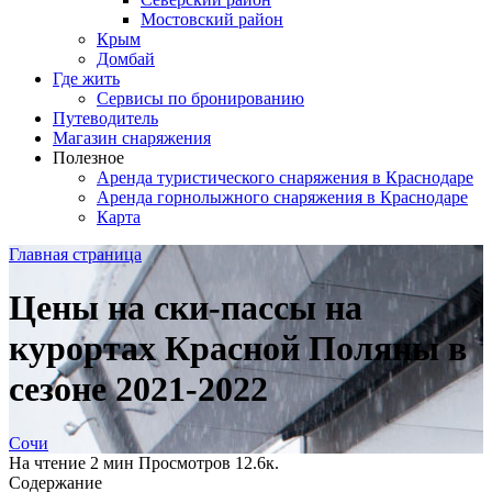
Мостовский район
Крым
Домбай
Где жить
Сервисы по бронированию
Путеводитель
Магазин снаряжения
Полезное
Аренда туристического снаряжения в Краснодаре
Аренда горнолыжного снаряжения в Краснодаре
Карта
Главная страница
Цены на ски-пассы на
курортах Красной Поляны в
сезоне 2021-2022
Сочи
На чтение
2 мин
Просмотров
12.6к.
Содержание