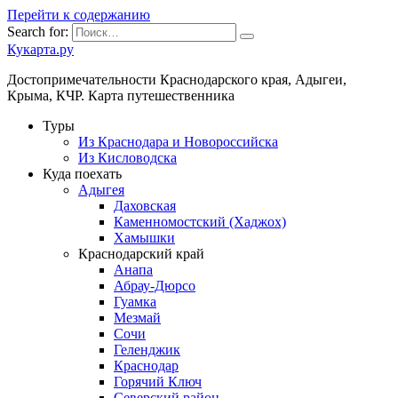
Перейти к содержанию
Search for:
Кукарта.ру
Достопримечательности Краснодарского края, Адыгеи,
Крыма, КЧР. Карта путешественника
Туры
Из Краснодара и Новороссийска
Из Кисловодска
Куда поехать
Адыгея
Даховская
Каменномостский (Хаджох)
Хамышки
Краснодарский край
Анапа
Абрау-Дюрсо
Гуамка
Мезмай
Сочи
Геленджик
Краснодар
Горячий Ключ
Северский район