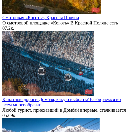
Смотровая «Коготь», Красная Поляна
О смотровой площадке «Коготь» В Красной Поляне есть
0
7.2к.
Канатные дороги Домбая, какую выбрать? Разбираемся во
всем многообразии
Любой турист, приехавший в Домбай впервые, сталкивается
0
52.9к.