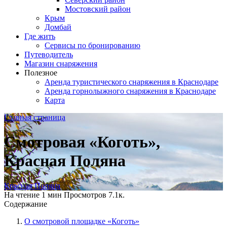
Мостовский район
Крым
Домбай
Где жить
Сервисы по бронированию
Путеводитель
Магазин снаряжения
Полезное
Аренда туристического снаряжения в Краснодаре
Аренда горнолыжного снаряжения в Краснодаре
Карта
Главная страница
Смотровая «Коготь»,
Красная Поляна
Красная Поляна
На чтение
1 мин
Просмотров
7.1к.
Содержание
О смотровой площадке «Коготь»