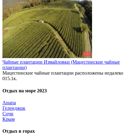
Чайные плантации Измайловки (Мацестинские чайные
плантации)
Мацестинские чайные плантации расположены недалеко
0
15.1к.
Отдых на море 2023
Анапа
Геленджик
Сочи
Крым
Отдых в горах