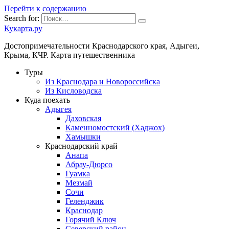
Перейти к содержанию
Search for:
Кукарта.ру
Достопримечательности Краснодарского края, Адыгеи,
Крыма, КЧР. Карта путешественника
Туры
Из Краснодара и Новороссийска
Из Кисловодска
Куда поехать
Адыгея
Даховская
Каменномостский (Хаджох)
Хамышки
Краснодарский край
Анапа
Абрау-Дюрсо
Гуамка
Мезмай
Сочи
Геленджик
Краснодар
Горячий Ключ
Северский район