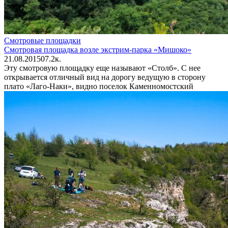
Смотровые площадки
Смотровая площадка возле экстрим-парка «Мишоко»
21.08.2015
0
7.2к.
Эту смотровую площадку еще называют «Столб». С нее
открывается отличный вид на дорогу ведущую в сторону
плато «Лаго-Наки», видно поселок Каменномостский