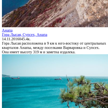
Анапа
Гора Лысая, Супсех, Анапа
14.11.2016
0
45.4к.
Гора Лысая расположена в 9 км к юго-востоку от центральных
кварталов Анапы, между поселками Варваровка и Супсех.
Она имеет высоту 319 м и заметна издалека.