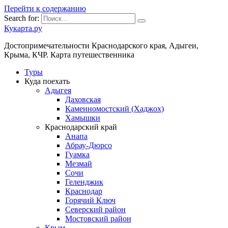
Перейти к содержанию
Search for:
Кукарта.ру
Достопримечательности Краснодарского края, Адыгеи,
Крыма, КЧР. Карта путешественника
Туры
Куда поехать
Адыгея
Даховская
Каменномостский (Хаджох)
Хамышки
Краснодарский край
Анапа
Абрау-Дюрсо
Гуамка
Мезмай
Сочи
Геленджик
Краснодар
Горячий Ключ
Северский район
Мостовский район
Крым