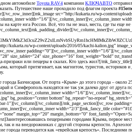
водном автомобиле
Toyota RAV4
компании
КЛЮЧАВТО
отправил
ссказать. Путешествие наше проходило под флагом проекта
#15от
][/vc_row_inner][mk_image src=”http://kukarta.ru/wp-content/uploa
column_inner width=”1/6″][/vc_column_inner][vc_column_inner widt
ы на карте юга России. Всё, что ты не знал, места, где ты еще н
_column_text][mk_padding_divider][/vc_column_inner][vc_column_i
MlM0ElMkYlMkZ3d3cuZ29vZ2xlLmNvbSUyRm1hcHMlMkZlbW
tp://kukarta.ru/wp-content/uploads/2016/05/kachi-kalion.jpg” image
[vc_row_inner padding=”0″][vc_column_inner width=”1/6″][/vc_colum
n=”28″ size_tablet=”24″ size_phone=”16″ font_weight=”bold” txt_tr
да-призраки или пещеры в скалах. Кто здесь жил?[/mk_fancy_title]
ыма, который притягивает, как магнитом, туристов, историков и
у.
орода Бахчисарая. От порта «Крым» до этого города – около 250 
арай и Симферополь находятся не так уж далеко друг от друга п
olumn_inner][vc_column_inner width=”1/6″][/vc_column_inner][/vc
e.jpg” bg_position=”center bottom” bg_repeat=”no-repeat” bg_stretch=
”sidebar-1″][vc_column][/vc_column][/mk_page_section][vc_row paddi
mn_inner][vc_column_inner width=”2/3″][mk_fancy_title color=”#1f2
rm=”none” margin_top=”20″ margin_bottom=”0″ font_family=”Open+Sa
n_text]Заинтересовавшись пещерными городами Крыма, первое мес
м, так и на внедорожниках с другой стороны крепости. Археолог
ание города переводится как «еврейская крепость». Последними 