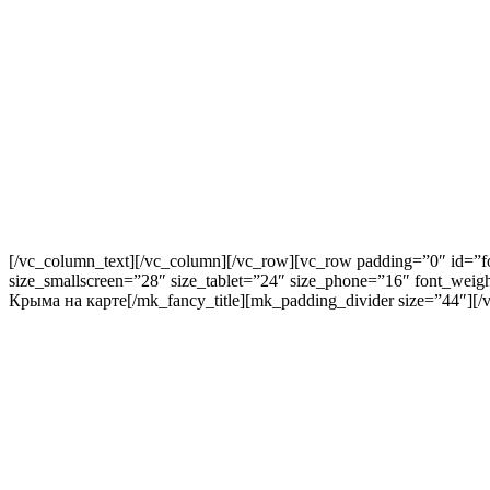
[/vc_column_text][/vc_column][/vc_row][vc_row padding=”0″ id=”fo
size_smallscreen=”28″ size_tablet=”24″ size_phone=”16″ font_wei
Крыма на карте[/mk_fancy_title][mk_padding_divider size=”44″][/