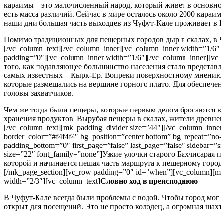
караимы – это малочисленный народ, который живет в основном 
есть масса различий. Сейчас в мире осталось около 2000 караи
наши дни большая часть выходцев из Чуфут-Кале проживает в 
Помимо традиционных для пещерных городов дыр в скалах, в
[/vc_column_text][/vc_column_inner][vc_column_inner width=”1/6″]
padding=”0″][vc_column_inner width=”1/6″][/vc_column_inner][
того, как подавляющее большинство населения стало представля
самых известных – Кырк-Ер. Вопреки поверхностному мнению, 
которые размещались на вершине горного плато. Для обеспече
головы захватчиков.
Чем же тогда были пещеры, которые первым делом бросаются в 
хранения продуктов. Вырубая пещеры в скалах, жители древне
[/vc_column_text][mk_padding_divider size=”44″][/vc_column_inne
border_color=”#f4f4f4″ bg_position=”center bottom” bg_repeat=”no-
padding_bottom=”0″ first_page=”false” last_page=”false” sidebar=
size=”22″ font_family=”none”]Узкие улочки старого Бахчисарая
которой и начинается пешая часть маршрута к пещерному городу Ч
[/mk_page_section][vc_row padding=”0″ id=”when”][vc_column][mk
width=”2/3″][vc_column_text]
Словно ход в преисподнюю
В Чуфут-Кале всегда были проблемы с водой. Чтобы город мог
открыт для посещений. Это не просто колодец, а огромная шах