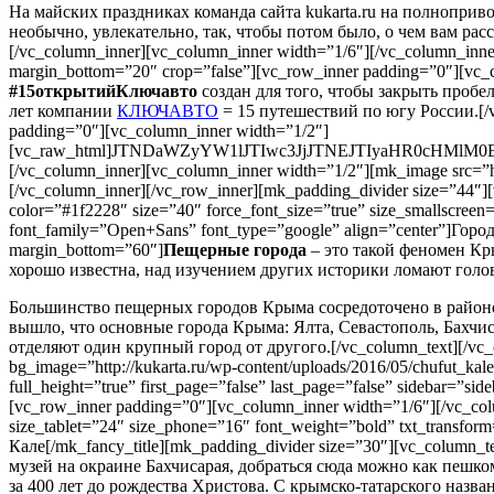
На майских праздниках команда сайта kukarta.ru на полнопри
необычно, увлекательно, так, чтобы потом было, о чем вам ра
[/vc_column_inner][vc_column_inner width=”1/6″][/vc_column_inner
margin_bottom=”20″ crop=”false”][vc_row_inner padding=”0″][vc_
#15открытийКлючавто
создан для того, чтобы закрыть пробел
лет компании
КЛЮЧАВТО
= 15 путешествий по югу России.[/vc
padding=”0″][vc_column_inner width=”1/2″]
[vc_raw_html]JTNDaWZyYW1lJTIwc3JjJTNEJTIyaHR0cH
[/vc_column_inner][vc_column_inner width=”1/2″][mk_image src=”ht
[/vc_column_inner][/vc_row_inner][mk_padding_divider size=”44″]
color=”#1f2228″ size=”40″ force_font_size=”true” size_smallscree
font_family=”Open+Sans” font_type=”google” align=”center”]Горо
margin_bottom=”60″]
Пещерные города
– это такой феномен Кр
хорошо известна, над изучением других историки ломают голов
Большинство пещерных городов Крыма сосредоточено в районе г
вышло, что основные города Крыма: Ялта, Севастополь, Бахчис
отделяют один крупный город от другого.[/vc_column_text][/vc_c
bg_image=”http://kukarta.ru/wp-content/uploads/2016/05/chufut_kal
full_height=”true” first_page=”false” last_page=”false” sidebar=
[vc_row_inner padding=”0″][vc_column_inner width=”1/6″][/vc_colu
size_tablet=”24″ size_phone=”16″ font_weight=”bold” txt_transfo
Кале[/mk_fancy_title][mk_padding_divider size=”30″][vc_colum
музей на окраине Бахчисарая, добраться сюда можно как пешко
за 400 лет до рождества Христова. С крымско-татарского назв