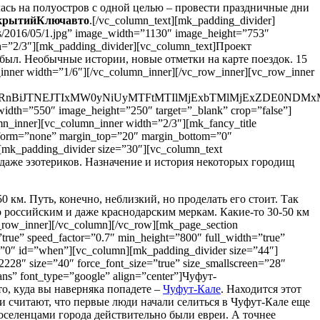
ась на полуостров с одной целью – провести праздничные дни
крытийКлючавто
.[/vc_column_text][mk_padding_divider]
ds/2016/05/1.jpg” image_width=”1130″ image_height=”753″
h=”2/3″][mk_padding_divider][vc_column_text]Проект
е был. Необычные истории, новые отметки на карте поездок. 15
nner width=”1/6″][/vc_column_inner][/vc_row_inner][vc_row_inner
JlZCUzRnBiJTNEJTIxMW0yNiUyMTFtMTIlMjExbTMlMjExZD
_width=”550″ image_height=”250″ target=”_blank” crop=”false”]
n_inner][vc_column_inner width=”2/3″][mk_fancy_title
ansform=”none” margin_top=”20″ margin_bottom=”0″
[mk_padding_divider size=”30″][vc_column_text
 даже эзотериков. Назначение и история некоторых городищ
км. Путь, конечно, неблизкий, но проделать его стоит. Так
о российским и даже краснодарским меркам. Какие-то 30-50 км
_row_inner][/vc_column][/vc_row][mk_page_section
”true” speed_factor=”0.7″ min_height=”800″ full_width=”true”
ng=”0″ id=”when”][vc_column][mk_padding_divider size=”44″]
228″ size=”40″ force_font_size=”true” size_smallscreen=”28″
ns” font_type=”google” align=”center”]Чуфут-
то, куда вы наверняка попадете –
Чуфут-Кале
. Находится этот
и считают, что первые люди начали селиться в Чуфут-Кале еще
поселенцами города действительно были евреи. А точнее