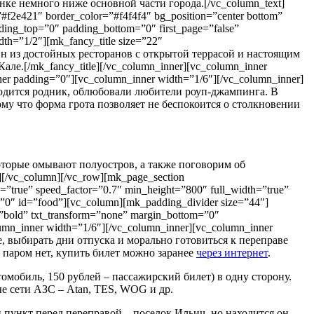
ке немного ниже основной части города.[/vc_column_text]
#f2e421″ border_color=”#f4f4f4″ bg_position=”center bottom”
dding_top=”0″ padding_bottom=”0″ first_page=”false”
th=”1/2″][mk_fancy_title size=”22″
дин из достойных ресторанов с открытой террасой и настоящим
ле.[/mk_fancy_title][/vc_column_inner][vc_column_inner
er padding=”0″][vc_column_inner width=”1/6″][/vc_column_inner]
находится родник, облюбовали любители роуп-джампинга. В
му что форма грота позволяет не беспокоится о столкновении
оторые омывают полуостров, а также поговорим об
][/vc_column][/vc_row][mk_page_section
h=”true” speed_factor=”0.7″ min_height=”800″ full_width=”true”
g=”0″ id=”food”][vc_column][mk_padding_divider size=”44″]
t=”bold” txt_transform=”none” margin_bottom=”0″
umn_inner width=”1/6″][/vc_column_inner][vc_column_inner
е, выбирать дни отпуска и морально готовиться к переправе
 паром нет, купить билет можно заранее
через интернет
.
омобиль, 150 рублей – пассажирский билет) в одну сторону.
ые сети АЗС – Atan, TES, WOG и др.
 пункт перед переправой – поселок Ильич, но находится он