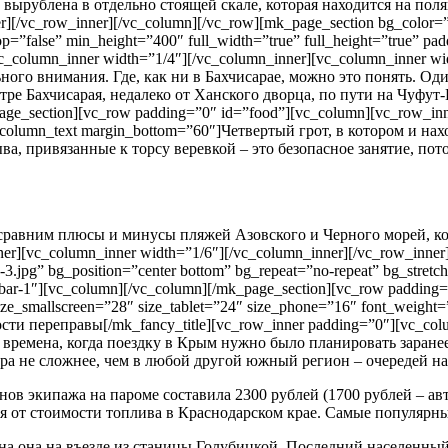
ырублена в отдельно стоящей скале, которая находится на полян
r][/vc_row_inner][/vc_column][/vc_row][mk_page_section bg_color=”
op=”false” min_height=”400″ full_width=”true” full_height=”true” pa
vc_column_inner width=”1/4″][/vc_column_inner][vc_column_inner wid
ьного внимания. Где, как ни в Бахчисарае, можно это понять. О
е Бахчисарая, недалеко от Ханского дворца, по пути на Чуфут-Ка
page_section][vc_row padding=”0″ id=”food”][vc_column][vc_row_inn
vc_column_text margin_bottom=”60″]Четвертый грот, в котором и 
 привязанные к торсу веревкой – это безопасное занятие, пото
 сравним плюсы и минусы пляжей Азовского и Черного морей, к
r][vc_column_inner width=”1/6″][/vc_column_inner][/vc_row_inner
-3.jpg” bg_position=”center bottom” bg_repeat=”no-repeat” bg_stretc
sidebar-1″][vc_column][/vc_column][/mk_page_section][vc_row paddin
 size_smallscreen=”28″ size_tablet=”24″ size_phone=”16″ font_weigh
ости переправы[/mk_fancy_title][vc_row_inner padding=”0″][vc_col
е времена, когда поездку в Крым нужно было планировать заране
ра не сложнее, чем в любой другой южный регион – очередей на
в экипажа на пароме составила 2300 рублей (1700 рублей – авт
ся от стоимости топлива в Краснодарском крае. Самые популярн
на она на въезде из станицы Голубицкой. Последний населенный