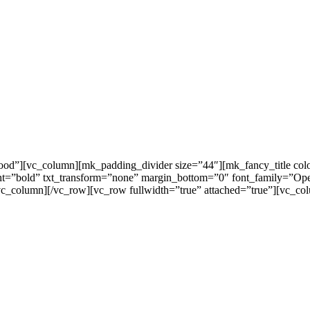
od”][vc_column][mk_padding_divider size=”44″][mk_fancy_title colo
ght=”bold” txt_transform=”none” margin_bottom=”0″ font_family=”O
vc_column][/vc_row][vc_row fullwidth=”true” attached=”true”][vc_c