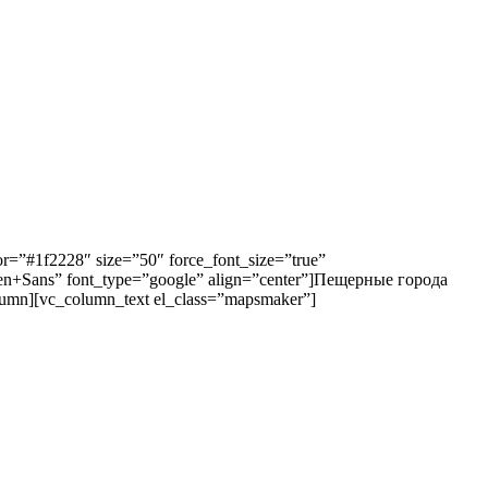
r=”#1f2228″ size=”50″ force_font_size=”true”
pen+Sans” font_type=”google” align=”center”]Пещерные города
olumn][vc_column_text el_class=”mapsmaker”]