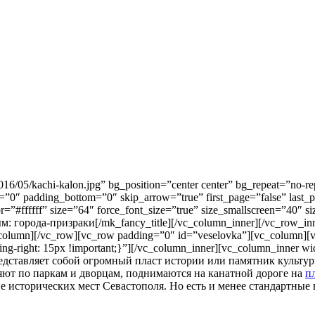
016/05/kachi-kalon.jpg” bg_position=”center center” bg_repeat=”no-
p=”0″ padding_bottom=”0″ skip_arrow=”true” first_page=”false” last_
”#ffffff” size=”64″ force_font_size=”true” size_smallscreen=”40″ s
рым: города-призраки[/mk_fancy_title][/vc_column_inner][/vc_row_i
c_column][/vc_row][vc_row padding=”0″ id=”veselovka”][vc_column][
ng-right: 15px !important;}”][/vc_column_inner][vc_column_inner w
едставляет собой огромный пласт истории или памятник культу
яют по паркам и дворцам, поднимаются на канатной дороге на
п
е исторических мест Севастополя. Но есть и менее стандартные