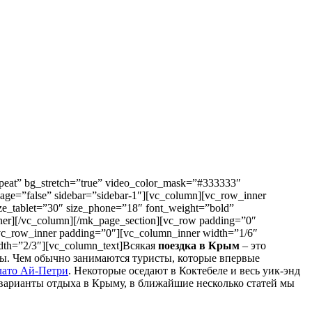
repeat” bg_stretch=”true” video_color_mask=”#333333″
page=”false” sidebar=”sidebar-1″][vc_column][vc_row_inner
ize_tablet=”30″ size_phone=”18″ font_weight=”bold”
nner][/vc_column][/mk_page_section][vc_row padding=”0″
vc_row_inner padding=”0″][vc_column_inner width=”1/6″
idth=”2/3″][vc_column_text]Всякая
поездка в Крым
– это
ры. Чем обычно занимаются туристы, которые впервые
лато Ай-Петри
. Некоторые оседают в Коктебеле и весь уик-энд
 варианты отдыха в Крыму, в ближайшие несколько статей мы