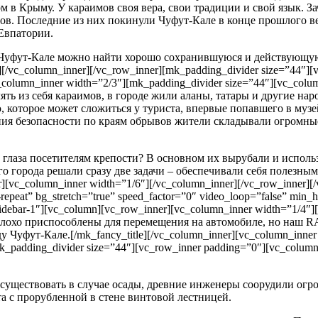
в Крыму. У караимов своя вера, свои традиции и свой язык. Зач
мов. Последние из них покинули Чуфут-Кале в конце прошлого ве
Евпатории.
 Чуфут-Кале можно найти хорошо сохранившуюся и действующую 
[/vc_column_inner][/vc_row_inner][mk_padding_divider size=”44″][v
vc_column_inner width=”2/3″][mk_padding_divider size=”44″][vc_
ть из себя караимов, в городе жили аланы, татары и другие нар
которое может сложиться у туриста, впервые попавшего в музе
ния безопасности по краям обрывов жители складывали огромные
глаза посетителям крепости? В основном их вырубали и использ
го города решали сразу две задачи – обеспечивали себя полезн
r][vc_column_inner width=”1/6″][/vc_column_inner][/vc_row_inner]
repeat” bg_stretch=”true” speed_factor=”0″ video_loop=”false” min_h
”sidebar-1″][vc_column][vc_row_inner][vc_column_inner width=”1/4″]
 плохо приспособлены для перемещения на автомобиле, но наш RA
уфут-Кале.[/mk_fancy_title][/vc_column_inner][vc_column_inner w
_padding_divider size=”44″][vc_row_inner padding=”0″][vc_column
 существовать в случае осады, древние инженеры соорудили огр
та с прорубленной в стене винтовой лестницей.