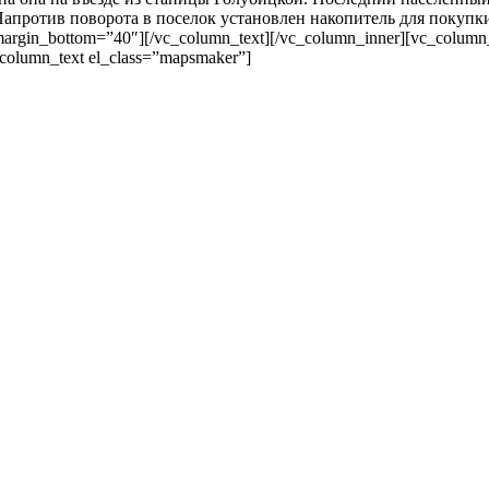
 Напротив поворота в поселок установлен накопитель для покупки
argin_bottom=”40″][/vc_column_text][/vc_column_inner][vc_column_
_column_text el_class=”mapsmaker”]