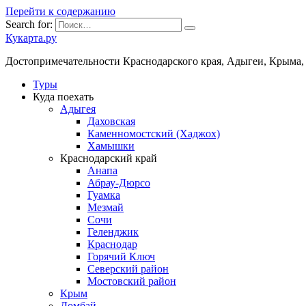
Перейти к содержанию
Search for:
Кукарта.ру
Достопримечательности Краснодарского края, Адыгеи, Крыма,
Туры
Куда поехать
Адыгея
Даховская
Каменномостский (Хаджох)
Хамышки
Краснодарский край
Анапа
Абрау-Дюрсо
Гуамка
Мезмай
Сочи
Геленджик
Краснодар
Горячий Ключ
Северский район
Мостовский район
Крым
Домбай