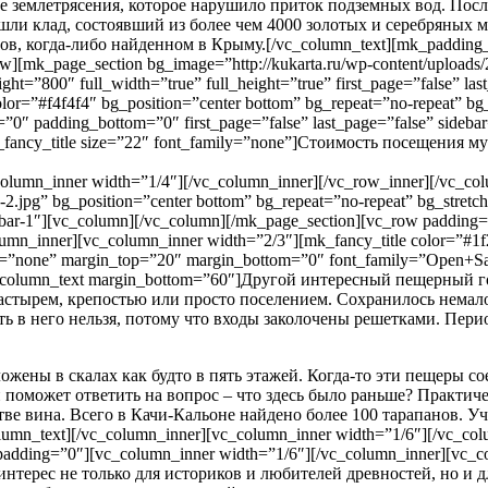
ие землетрясения, которое нарушило приток подземных вод. Посл
ашли клад, состоявший из более чем 4000 золотых и серебряных м
, когда-либо найденном в Крыму.[/vc_column_text][mk_padding_di
w][mk_page_section bg_image=”http://kukarta.ru/wp-content/uploads/
ght=”800″ full_width=”true” full_height=”true” first_page=”false” la
or=”#f4f4f4″ bg_position=”center bottom” bg_repeat=”no-repeat” bg_
p=”0″ padding_bottom=”0″ first_page=”false” last_page=”false” sideb
_fancy_title size=”22″ font_family=”none”]Стоимость посещения м
column_inner width=”1/4″][/vc_column_inner][/vc_row_inner][/vc_co
-2.jpg” bg_position=”center bottom” bg_repeat=”no-repeat” bg_stretc
”sidebar-1″][vc_column][/vc_column][/mk_page_section][vc_row paddi
mn_inner][vc_column_inner width=”2/3″][mk_fancy_title color=”#1f2
rm=”none” margin_top=”20″ margin_bottom=”0″ font_family=”Open+Sa
vc_column_text margin_bottom=”60″]Другой интересный пещерный г
настырем, крепостью или просто поселением. Сохранилось немало
ть в него нельзя, потому что входы заколочены решетками. Пер
ожены в скалах как будто в пять этажей. Когда-то эти пещеры 
оможет ответить на вопрос – что здесь было раньше? Практиче
ве вина. Всего в Качи-Кальоне найдено более 100 тарапанов. Уч
_text][/vc_column_inner][vc_column_inner width=”1/6″][/vc_colum
r padding=”0″][vc_column_inner width=”1/6″][/vc_column_inner][vc_
 интерес не только для историков и любителей древностей, но и