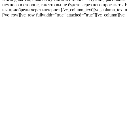
немного в стороне, так что вы не будете через него проезжать.
вы приобрели через интернет.[/vc_column_text][vc_column_text m
[/vc_row][vc_row fullwidth=”true” attached=”true”][vc_column][vc