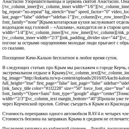
Анастасии Узорешительницы и церковь святой Анастасии. Она в
[/vc_column_inner][vc_column_inner width=”1/6″][/vc_column_inne
bg_repeat=”no-repeat” bg_stretch=”true” speed_factor=”0″ video_lo
last_page=”false” sidebar=”sidebar-1″][vc_column][vc_row_inner][
font_family=”none”]Крымскотатарская кухня заслуживает отдел
водопадом над головой – «Ашлама», находится он в старом центр
width=”1/4″][/vc_column_inner][/vc_row_inner][/vc_column][/mk_
[vc_column_inner width=”2/3″][mk_padding_divider size=”44″][
погоне за острыми ощущениями молодые люди прыгают с обрыва,
со скалами.
Посещение Качи-Кальон бесплатное в любое время суток.
В следующих статьях про Крым мы расскажем о городе Керчь,
экстремальном отдыхе в Крыму.[/vc_column_text][/vc_column_inne
bg_image=”http://kukarta.ru/wp-content/uploads/2016/05/kachi-kalon
full_height=”true” first_page=”false” last_page=”false” sidebar=”
[mk_fancy_title color=”#1f2228″ size=”50″ force_font_size=”true”
font_family=”Open+Sans” font_type=”google” align=”center”]Тонк
width=”2/3″][vc_column_text margin_bottom=”40″]Прошли уже т
через Керченский пролив. Сейчас съездить в Крым из Краснода
Стоимость переправки одного автомобиля RAV4 и четырех члено
Стоимость бензина на заправках Крыма в среднем не отличает
Последняя заправка на кубанской стороне – Лукойл, расположе