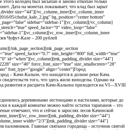
е этого колодец был засыпан и заново откопан только
онет. Дата на монетах показывает, что клад был зарыт
vider size=”44″][/vc_column_inner][vc_column_inner
2016/05/chufut_kale_2.jpg” bg_position=”center bottom”
st_page=”false” sidebar=”sidebar-1″][vc_column][/vc_column]
stretch=”true” speed_factor=”0″ video_loop=”false”
ar=”sidebar-1″][vc_column][vc_row_inner][vc_column_inner
узея Чуфут-Кале – 200 рублей
lumn][/mk_page_section][mk_page_section
h=”true” speed_factor=”0.7″ min_height=”800″ full_width=”true”
ng=”0″ id=”when”][vc_column][mk_padding_divider size=”44″]
228″ size=”40″ force_font_size=”true” size_smallscreen=”28″
ns” font_type=”google” align=”center”]Город
ород – Качи-Кальон, что находится в долине реки Кача.
 свидетельств того, что здесь жили виноделы. Однако на
иод развития и расцвета Качи-Кальона приходится на VI—XVIII
соединялись деревянными лестницами и настилами, которые до
ски в каждой комнатке можно найти остатки тарапанов – это
еные отмечают, что и сейчас в зарослях лесов Качинской
n_inner][/vc_row_inner][mk_padding_divider size=”44″]
column_inner width=”2/3″][mk_padding_divider size=”44″]
 для паломников. Главные святыни городища – источник святой