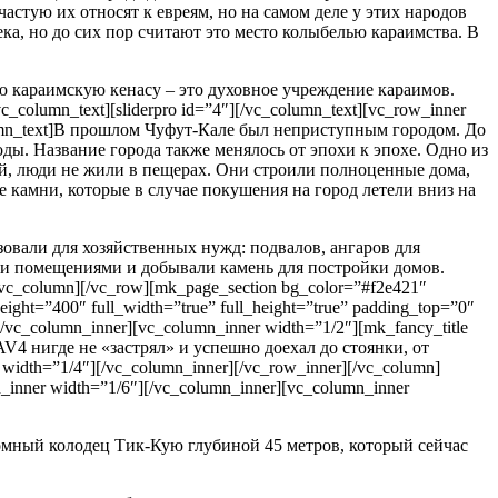
астую их относят к евреям, но на самом деле у этих народов
ка, но до сих пор считают это место колыбелью караимства. В
караимскую кенасу – это духовное учреждение караимов.
c_column_text][sliderpro id=”4″][/vc_column_text][vc_row_inner
column_text]В прошлом Чуфут-Кале был неприступным городом. До
оды. Название города также менялось от эпохи к эпохе. Одно из
й, люди не жили в пещерах. Они строили полноценные дома,
 камни, которые в случае покушения на город летели вниз на
овали для хозяйственных нужд: подвалов, ангаров для
ыми помещениями и добывали камень для постройки домов.
[/vc_column][/vc_row][mk_page_section bg_color=”#f2e421″
eight=”400″ full_width=”true” full_height=”true” padding_top=”0″
[/vc_column_inner][vc_column_inner width=”1/2″][mk_fancy_title
V4 нигде не «застрял» и успешно доехал до стоянки, от
idth=”1/4″][/vc_column_inner][/vc_row_inner][/vc_column]
_inner width=”1/6″][/vc_column_inner][vc_column_inner
омный колодец Тик-Кую глубиной 45 метров, который сейчас