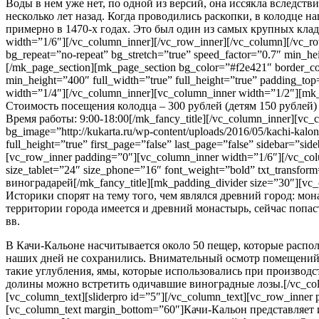
Воды в нем уже нет, по одной из версий, она иссякла вследств
несколько лет назад. Когда проводились раскопки, в колодце н
примерно в 1470-х годах. Это был один из самых крупных кладов
width=”1/6″][/vc_column_inner][/vc_row_inner][/vc_column][/vc_ro
bg_repeat=”no-repeat” bg_stretch=”true” speed_factor=”0.7″ min_hei
[/mk_page_section][mk_page_section bg_color=”#f2e421″ border_col
min_height=”400″ full_width=”true” full_height=”true” padding_to
width=”1/4″][/vc_column_inner][vc_column_inner width=”1/2″][mk
Стоимость посещения колодца – 300 рублей (детям 150 рублей)
Время работы: 9:00-18:00[/mk_fancy_title][/vc_column_inner][vc_
bg_image=”http://kukarta.ru/wp-content/uploads/2016/05/kachi-kalon
full_height=”true” first_page=”false” last_page=”false” sidebar=
[vc_row_inner padding=”0″][vc_column_inner width=”1/6″][/vc_colu
size_tablet=”24″ size_phone=”16″ font_weight=”bold” txt_transfo
виноградарей[/mk_fancy_title][mk_padding_divider size=”30″][
Историки спорят на тему того, чем являлся древний город: мо
территории города имеется и древний монастырь, сейчас попас
вв.
В Качи-Кальоне насчитывается около 50 пещер, которые распол
наших дней не сохранились. Внимательный осмотр помещений п
такие углубления, ямы, которые использовались при производст
долины можно встретить одичавшие виноградные лозы.[/vc_column
[vc_column_text][sliderpro id=”5″][/vc_column_text][vc_row_inne
[vc_column_text margin_bottom=”60″]Качи-Кальон представляет