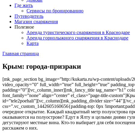
Где жить
Сервисы по бронированию
Путеводитель
Магазин снаряжения
Полезное
Аренда туристического снаряжения в Краснодаре
Аренда горнолыжного снаряжения в Краснодаре
Карта
Главная страница
Крым: города-призраки
[mk_page_section bg_image=”http://kukarta.ru/wp-content/uploads/2
video_opacity=”0″ full_width=”true” full_height=”true” padding_to
padding=”0″][vc_column_inner][mk_fancy_title tag_name=”h1″ color=
font_family=”none” align=”center” el_class=”page-title-custom”]К
id=”tele2poehali”][vc_column][mk_padding_divider size=”44″][/v
css=”.vc_custom_1442605160656{padding-top: 0px !important;paddi
очередное открытие. Каждый квадратный метр полуострова пр
оказываются на полуострове? Едут в Ялту и целыми днями гул
дегустируют местные вина. Кто-то выбирает для себя посещени
расскажем о них.