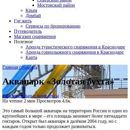
Мостовский район
Крым
Домбай
Где жить
Сервисы по бронированию
Путеводитель
Магазин снаряжения
Полезное
Аренда туристического снаряжения в Краснодаре
Аренда горнолыжного снаряжения в Краснодаре
Карта
Главная страница
Аквапарк «Золотая бухта»
Развлекательные комплексы
На чтение
2 мин
Просмотров
4.6к.
Это самый большой аквапарк на территории России и один из
крупнейших в мире – его площадь занимает более пятнадцати
гектаров. Открыт был аквапарк в далёком 2004 году, но с
каждым годом только продолжает развиваться.