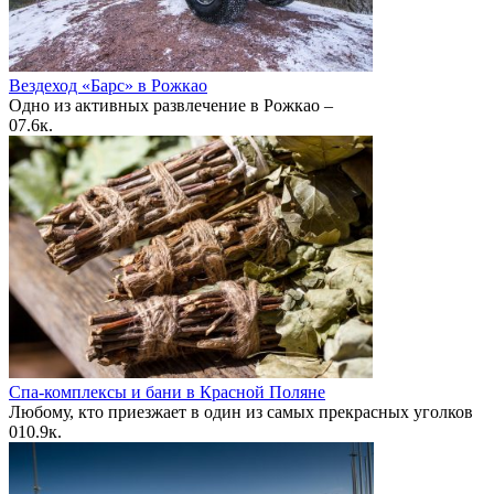
Вездеход «Барс» в Рожкао
Одно из активных развлечение в Рожкао –
0
7.6к.
Спа-комплексы и бани в Красной Поляне
Любому, кто приезжает в один из самых прекрасных уголков
0
10.9к.