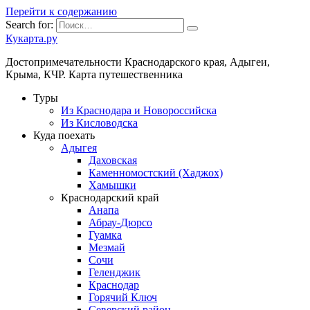
Перейти к содержанию
Search for:
Кукарта.ру
Достопримечательности Краснодарского края, Адыгеи,
Крыма, КЧР. Карта путешественника
Туры
Из Краснодара и Новороссийска
Из Кисловодска
Куда поехать
Адыгея
Даховская
Каменномостский (Хаджох)
Хамышки
Краснодарский край
Анапа
Абрау-Дюрсо
Гуамка
Мезмай
Сочи
Геленджик
Краснодар
Горячий Ключ
Северский район