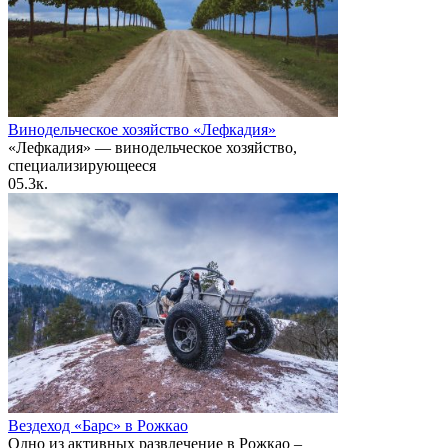
Винодельческое хозяйство «Лефкадия»
«Лефкадия» — винодельческое хозяйство,
специализирующееся
0
5.3к.
Вездеход «Барс» в Рожкао
Одно из активных развлечение в Рожкао –