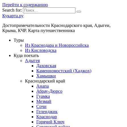
Перейти к содержанию
Search for:
Кукарта.ру
Достопримечательности Краснодарского края, Адыгеи,
Крыма, КЧР. Карта путешественника
Туры
Из Краснодара и Новороссийска
Из Кисловодска
Куда поехать
Адыгея
Даховская
Каменномостский (Хаджох)
Хамышки
Краснодарский край
Анапа
Абрау-Дюрсо
Гуамка
Мезмай
Сочи
Геленджик
Краснодар
Горячий Ключ
Северский район