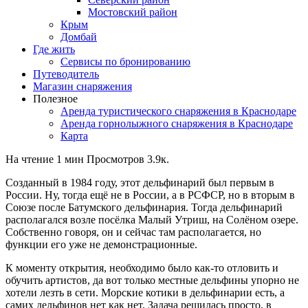
Мостовский район
Крым
Домбай
Где жить
Сервисы по бронированию
Путеводитель
Магазин снаряжения
Полезное
Аренда туристического снаряжения в Краснодаре
Аренда горнолыжного снаряжения в Краснодаре
Карта
На чтение
1 мин
Просмотров
3.9к.
Созданный в 1984 году, этот дельфинарий был первым в
России. Ну, тогда ещё не в России, а в РСФСР, но в вторым в
Союзе после Батумского дельфинария. Тогда дельфинарий
располагался возле посёлка Малый Утриш, на Солёном озере.
Собственно говоря, он и сейчас там располагается, но
функции его уже не демонстрационные.
К моменту открытия, необходимо было как-то отловить и
обучить артистов, да вот только местные дельфины упорно не
хотели лезть в сети. Морские котики в дельфинарии есть, а
самих дельфинов нет как нет. Задача решилась просто, в