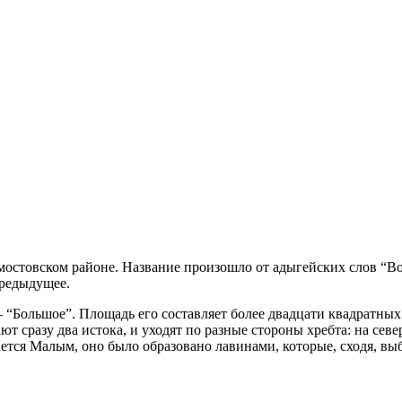
остовском районе. Название произошло от адыгейских слов “Войс
предыдущее.
– “Большое”. Площадь его составляет более двадцати квадратных 
кают сразу два истока, и уходят по разные стороны хребта: на се
ется Малым, оно было образовано лавинами, которые, сходя, выбил