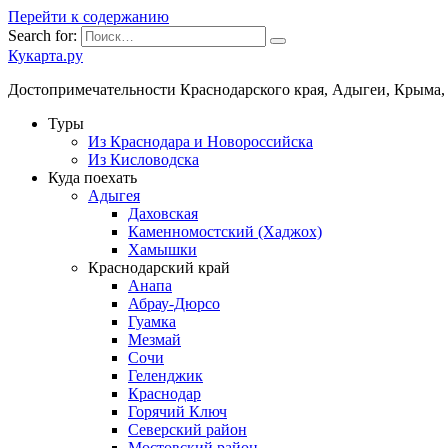
Перейти к содержанию
Search for:
Кукарта.ру
Достопримечательности Краснодарского края, Адыгеи, Крыма,
Туры
Из Краснодара и Новороссийска
Из Кисловодска
Куда поехать
Адыгея
Даховская
Каменномостский (Хаджох)
Хамышки
Краснодарский край
Анапа
Абрау-Дюрсо
Гуамка
Мезмай
Сочи
Геленджик
Краснодар
Горячий Ключ
Северский район
Мостовский район