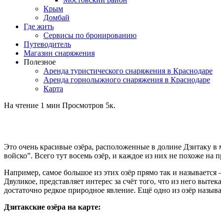
Крым
Домбай
Где жить
Сервисы по бронированию
Путеводитель
Магазин снаряжения
Полезное
Аренда туристического снаряжения в Краснодаре
Аренда горнолыжного снаряжения в Краснодаре
Карта
На чтение
1 мин
Просмотров
5к.
Это очень красивые озёра, расположенные в долине Дзитаку в м
войско”. Всего тут восемь озёр, и каждое из них не похоже на 
Например, самое большое из этих озёр прямо так и называется 
Двуликое, представляет интерес за счёт того, что из него выте
достаточно редкое природное явление. Ещё одно из озёр называ
Дзитакские озёра на карте: