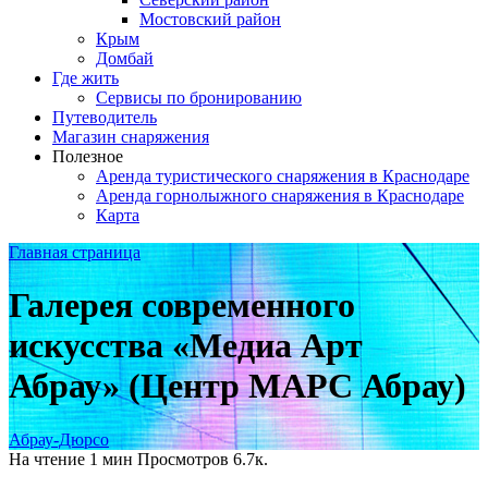
Мостовский район
Крым
Домбай
Где жить
Сервисы по бронированию
Путеводитель
Магазин снаряжения
Полезное
Аренда туристического снаряжения в Краснодаре
Аренда горнолыжного снаряжения в Краснодаре
Карта
Главная страница
Галерея современного
искусства «Медиа Арт
Абрау» (Центр МАРС Абрау)
Абрау-Дюрсо
На чтение
1 мин
Просмотров
6.7к.