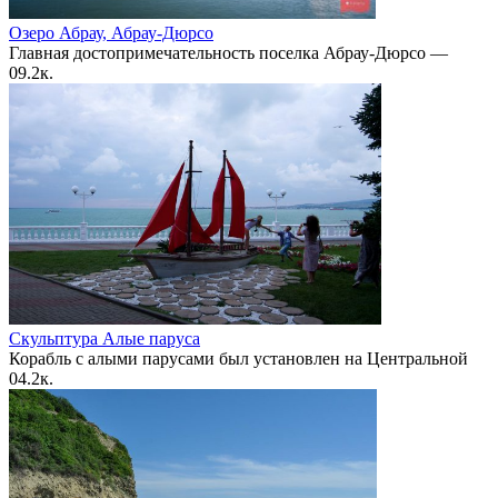
Озеро Абрау, Абрау-Дюрсо
Главная достопримечательность поселка Абрау-Дюрсо —
0
9.2к.
Скульптура Алые паруса
Корабль с алыми парусами был установлен на Центральной
0
4.2к.