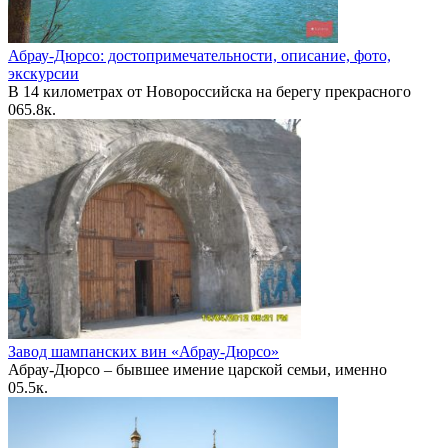
Абрау-Дюрсо: достопримечательности, описание, фото,
экскурсии
В 14 километрах от Новороссийска на берегу прекрасного
0
65.8к.
Завод шампанских вин «Абрау-Дюрсо»
Абрау-Дюрсо – бывшее имение царской семьи, именно
0
5.5к.