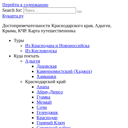
Перейти к содержанию
Search for:
Кукарта.ру
Достопримечательности Краснодарского края, Адыгеи,
Крыма, КЧР. Карта путешественника
Туры
Из Краснодара и Новороссийска
Из Кисловодска
Куда поехать
Адыгея
Даховская
Каменномостский (Хаджох)
Хамышки
Краснодарский край
Анапа
Абрау-Дюрсо
Гуамка
Мезмай
Сочи
Геленджик
Краснодар
Горячий Ключ
Северский район