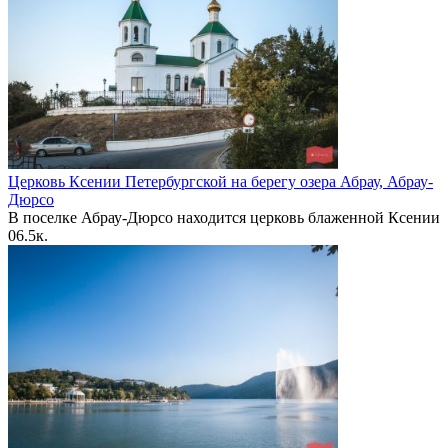
Церковь Ксении Петербургской на берегу озера Абрау, Абрау-
Дюрсо
В поселке Абрау-Дюрсо находится церковь блаженной Ксении
0
6.5к.