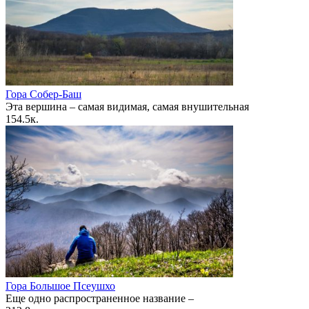
Гора Собер-Баш
Эта вершина – самая видимая, самая внушительная
1
54.5к.
Гора Большое Псеушхо
Еще одно распространенное название –