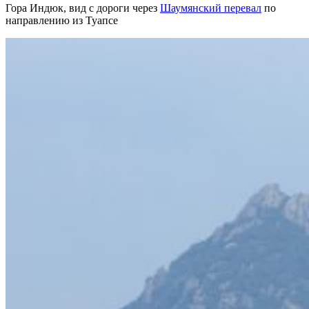
Гора Индюк, вид с дороги через
Шаумянский перевал
по
направлению из Туапсе