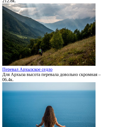
2
12.8к.
Перевал Архызское седло
Для Архыза высота перевала довольно скромная –
0
6.4к.