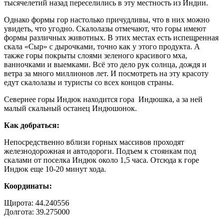
тысячелетий назад переселились в эту местность из Индии.
Однако формы гор настолько причудливы, что в них можно
увидеть, что угодно. Скалолазы отмечают, что горы имеют
формы различных животных. В этих местах есть испещренная
скала «Сыр» с дырочками, точно как у этого продукта. А
также горы покрыты слоями зеленого красивого мха,
ванночками и выемками. Всё это дело рук солнца, дождя и
ветра за много миллионов лет. И посмотреть на эту красоту
едут скалолазы и туристы со всех концов страны.
Севернее горы Индюк находится гора Индюшка, а за ней
малый скальный останец Индюшонок.
Как добраться:
Непосредственно вблизи горных массивов проходят
железнодорожная и автодороги. Подъем к стоянкам под
скалами от поселка Индюк около 1,5 часа. Отсюда к горе
Индюк еще 10-20 минут хода.
Координаты:
Щирота: 44.240556
Долгота: 39.275000