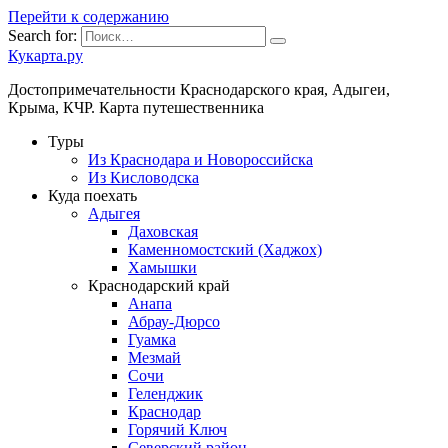
Перейти к содержанию
Search for:
Кукарта.ру
Достопримечательности Краснодарского края, Адыгеи,
Крыма, КЧР. Карта путешественника
Туры
Из Краснодара и Новороссийска
Из Кисловодска
Куда поехать
Адыгея
Даховская
Каменномостский (Хаджох)
Хамышки
Краснодарский край
Анапа
Абрау-Дюрсо
Гуамка
Мезмай
Сочи
Геленджик
Краснодар
Горячий Ключ
Северский район