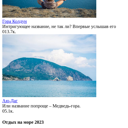
Гора Колдун
Интригующее название, не так ли? Впервые услышав его
0
13.7к.
Аю-Даг
Или название попроще – Медведь-гора.
0
5.1к.
Отдых на море 2023