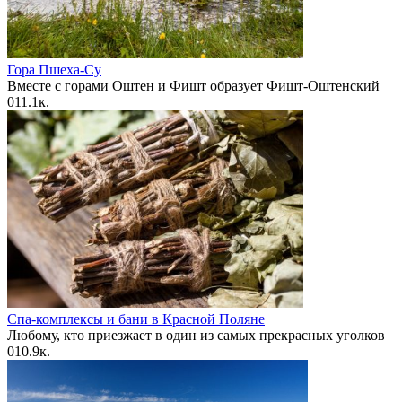
Гора Пшеха-Су
Вместе с горами Оштен и Фишт образует Фишт-Оштенский
0
11.1к.
Спа-комплексы и бани в Красной Поляне
Любому, кто приезжает в один из самых прекрасных уголков
0
10.9к.