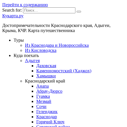
Перейти к содержанию
Search for:
Кукарта.ру
Достопримечательности Краснодарского края, Адыгеи,
Крыма, КЧР. Карта путешественника
Туры
Из Краснодара и Новороссийска
Из Кисловодска
Куда поехать
Адыгея
Даховская
Каменномостский (Хаджох)
Хамышки
Краснодарский край
Анапа
Абрау-Дюрсо
Гуамка
Мезмай
Сочи
Геленджик
Краснодар
Горячий Ключ
Северский район