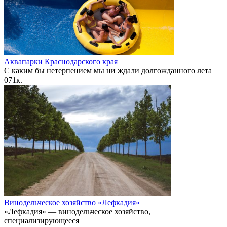
Аквапарки Краснодарского края
С каким бы нетерпением мы ни ждали долгожданного лета
0
71к.
Винодельческое хозяйство «Лефкадия»
«Лефкадия» — винодельческое хозяйство,
специализирующееся