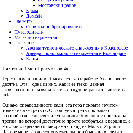
Мостовский район
Крым
Домбай
Где жить
Сервисы по бронированию
Путеводитель
Магазин снаряжения
Полезное
Аренда туристического снаряжения в Краснодаре
Аренда горнолыжного снаряжения в Краснодаре
Карта
На чтение
1 мин
Просмотров
4к.
Гор с наименованием “Лысая” только в районе Анапы около
десятка. Эта – одна из них. Как и её тёзки, данная
возвышенность названа так из-за скудной растительности на
ней.
Однако, справедливости ради, эта гора покрыта грунтом
только на две третьих. Оставшуюся треть покрывают
разнообразные деревья и кустарники. К вершине проложена
тропка, по которой достаточно просто взобраться к вершине, с
которой открывается панорамный вид на Малый Утриш и
Чёрное море. Из достопримечательностей можно выделить