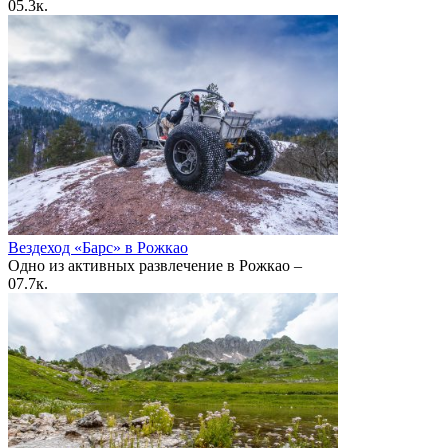
0
5.3к.
Вездеход «Барс» в Рожкао
Одно из активных развлечение в Рожкао –
0
7.7к.