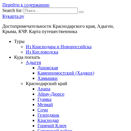
Перейти к содержанию
Search for:
Кукарта.ру
Достопримечательности Краснодарского края, Адыгеи,
Крыма, КЧР. Карта путешественника
Туры
Из Краснодара и Новороссийска
Из Кисловодска
Куда поехать
Адыгея
Даховская
Каменномостский (Хаджох)
Хамышки
Краснодарский край
Анапа
Абрау-Дюрсо
Гуамка
Мезмай
Сочи
Геленджик
Краснодар
Горячий Ключ
Северский район