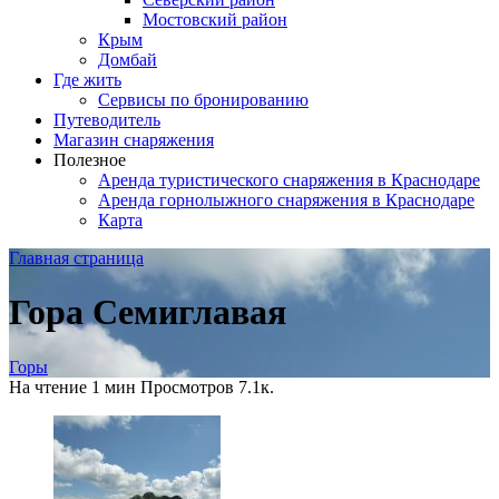
Мостовский район
Крым
Домбай
Где жить
Сервисы по бронированию
Путеводитель
Магазин снаряжения
Полезное
Аренда туристического снаряжения в Краснодаре
Аренда горнолыжного снаряжения в Краснодаре
Карта
Главная страница
Гора Семиглавая
Горы
На чтение
1 мин
Просмотров
7.1к.