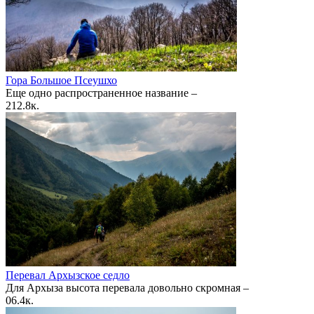
Гора Большое Псеушхо
Еще одно распространенное название –
2
12.8к.
Перевал Архызское седло
Для Архыза высота перевала довольно скромная –
0
6.4к.