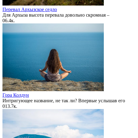
Перевал Архызское седло
Для Архыза высота перевала довольно скромная –
0
6.4к.
Гора Колдун
Интригующее название, не так ли? Впервые услышав его
0
13.7к.