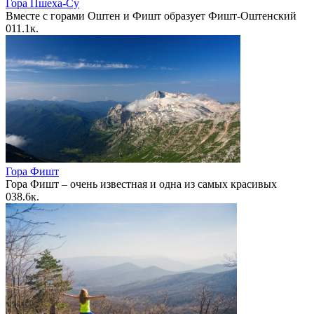
Гора Пшеха-Су
Вместе с горами Оштен и Фишт образует Фишт-Оштенский
0
11.1к.
Гора Фишт
Гора Фишт – очень известная и одна из самых красивых
0
38.6к.