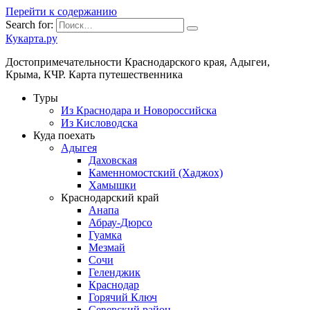
Перейти к содержанию
Search for:
Кукарта.ру
Достопримечательности Краснодарского края, Адыгеи,
Крыма, КЧР. Карта путешественника
Туры
Из Краснодара и Новороссийска
Из Кисловодска
Куда поехать
Адыгея
Даховская
Каменномостский (Хаджох)
Хамышки
Краснодарский край
Анапа
Абрау-Дюрсо
Гуамка
Мезмай
Сочи
Геленджик
Краснодар
Горячий Ключ
Северский район