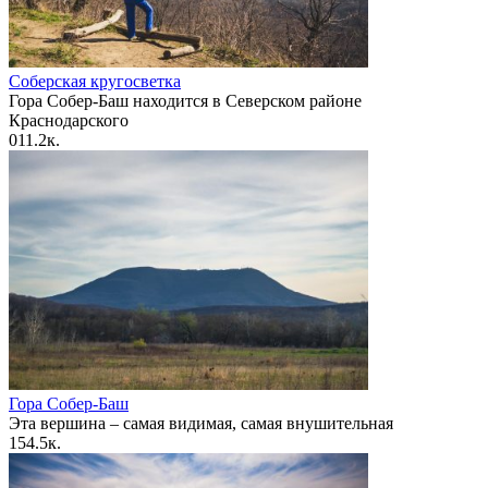
Соберская кругосветка
Гора Собер-Баш находится в Северском районе
Краснодарского
0
11.2к.
Гора Собер-Баш
Эта вершина – самая видимая, самая внушительная
1
54.5к.