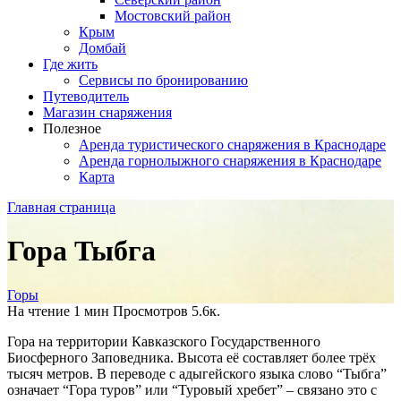
Мостовский район
Крым
Домбай
Где жить
Сервисы по бронированию
Путеводитель
Магазин снаряжения
Полезное
Аренда туристического снаряжения в Краснодаре
Аренда горнолыжного снаряжения в Краснодаре
Карта
Главная страница
Гора Тыбга
Горы
На чтение
1 мин
Просмотров
5.6к.
Гора на территории Кавказского Государственного
Биосферного Заповедника. Высота её составляет более трёх
тысяч метров. В переводе с адыгейского языка слово “Тыбга”
означает “Гора туров” или “Туровый хребет” – связано это с