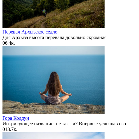
Перевал Архызское седло
Для Архыза высота перевала довольно скромная –
0
6.4к.
Гора Колдун
Интригующее название, не так ли? Впервые услышав его
0
13.7к.