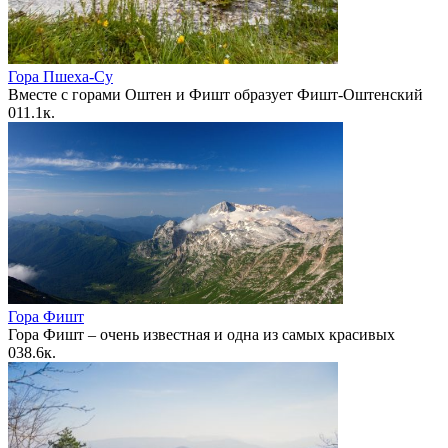
Гора Пшеха-Су
Вместе с горами Оштен и Фишт образует Фишт-Оштенский
0
11.1к.
Гора Фишт
Гора Фишт – очень известная и одна из самых красивых
0
38.6к.