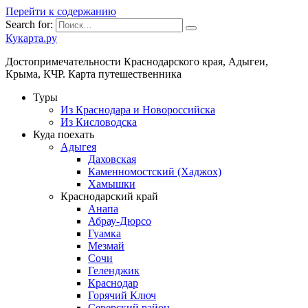
Перейти к содержанию
Search for:
Кукарта.ру
Достопримечательности Краснодарского края, Адыгеи,
Крыма, КЧР. Карта путешественника
Туры
Из Краснодара и Новороссийска
Из Кисловодска
Куда поехать
Адыгея
Даховская
Каменномостский (Хаджох)
Хамышки
Краснодарский край
Анапа
Абрау-Дюрсо
Гуамка
Мезмай
Сочи
Геленджик
Краснодар
Горячий Ключ
Северский район