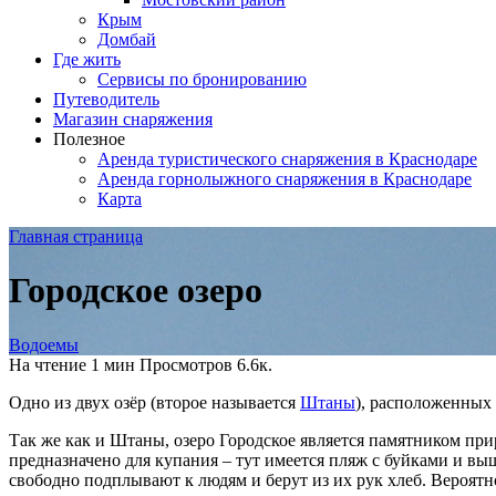
Крым
Домбай
Где жить
Сервисы по бронированию
Путеводитель
Магазин снаряжения
Полезное
Аренда туристического снаряжения в Краснодаре
Аренда горнолыжного снаряжения в Краснодаре
Карта
Главная страница
Городское озеро
Водоемы
На чтение
1 мин
Просмотров
6.6к.
Одно из двух озёр (второе называется
Штаны
), расположенных 
Так же как и Штаны, озеро Городское является памятником прир
предназначено для купания – тут имеется пляж с буйками и вы
свободно подплывают к людям и берут из их рук хлеб. Вероятн