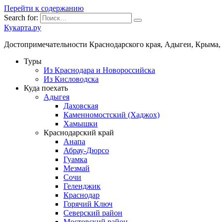
Перейти к содержанию
Search for:
Кукарта.ру
Достопримечательности Краснодарского края, Адыгеи, Крыма,
Туры
Из Краснодара и Новороссийска
Из Кисловодска
Куда поехать
Адыгея
Даховская
Каменномостский (Хаджох)
Хамышки
Краснодарский край
Анапа
Абрау-Дюрсо
Гуамка
Мезмай
Сочи
Геленджик
Краснодар
Горячий Ключ
Северский район
Мостовский район