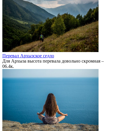
Перевал Архызское седло
Для Архыза высота перевала довольно скромная –
0
6.4к.