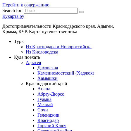
Перейти к содержанию
Search for:
Кукарта.ру
Достопримечательности Краснодарского края, Адыгеи,
Крыма, КЧР. Карта путешественника
Туры
Из Краснодара и Новороссийска
Из Кисловодска
Куда поехать
Адыгея
Даховская
Каменномостский (Хаджох)
Хамышки
Краснодарский край
Анапа
Абрау-Дюрсо
Гуамка
Мезмай
Сочи
Геленджик
Краснодар
Горячий Ключ
Северский район