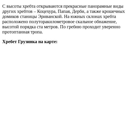
С высоты хребта открываются прекрасные панорамные виды
других хребтов – Коцехура, Папая, Дерби, а также крошечных
домиков станицы Эриванской. На южных склонах хребта
расположено полуторакилометровое скальное обнажение,
высотой порядка ста метров. По гребню проходит уверенно
протоптанная тропа.
Хребет Грузинка на карте: