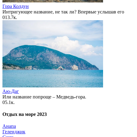
Гора Колдун
Интригующее название, не так ли? Впервые услышав его
0
13.7к.
Аю-Даг
Или название попроще – Медведь-гора.
0
5.1к.
Отдых на море 2023
Анапа
Геленджик