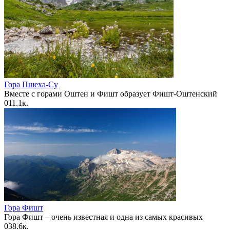
Гора Пшеха-Су
Вместе с горами Оштен и Фишт образует Фишт-Оштенский
0
11.1к.
Гора Фишт
Гора Фишт – очень известная и одна из самых красивых
0
38.6к.