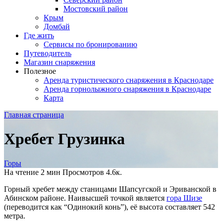
Мостовский район
Крым
Домбай
Где жить
Сервисы по бронированию
Путеводитель
Магазин снаряжения
Полезное
Аренда туристического снаряжения в Краснодаре
Аренда горнолыжного снаряжения в Краснодаре
Карта
Главная страница
Хребет Грузинка
Горы
На чтение
2 мин
Просмотров
4.6к.
Горный хребет между станицами Шапсугской и Эриванской в
Абинском районе. Наивысшей точкой является
гора Шизе
(переводится как “Одинокий конь”), её высота составляет 542
метра.