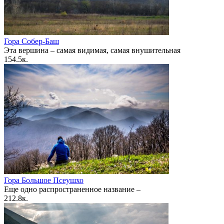
Гора Собер-Баш
Эта вершина – самая видимая, самая внушительная
1
54.5к.
Гора Большое Псеушхо
Еще одно распространенное название –
2
12.8к.