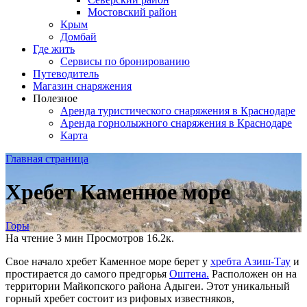
Мостовский район
Крым
Домбай
Где жить
Сервисы по бронированию
Путеводитель
Магазин снаряжения
Полезное
Аренда туристического снаряжения в Краснодаре
Аренда горнолыжного снаряжения в Краснодаре
Карта
Главная страница
Хребет Каменное море
Горы
На чтение
3 мин
Просмотров
16.2к.
Свое начало хребет Каменное море берет у
хребта Азиш-Тау
и
простирается до самого предгорья
Оштена.
Расположен он на
территории Майкопского района Адыгеи. Этот уникальный
горный хребет состоит из рифовых известняков,