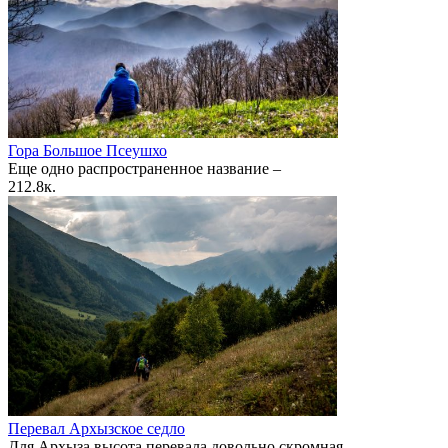
Гора Большое Псеушхо
Еще одно распространенное название –
2
12.8к.
Перевал Архызское седло
Для Архыза высота перевала довольно скромная –