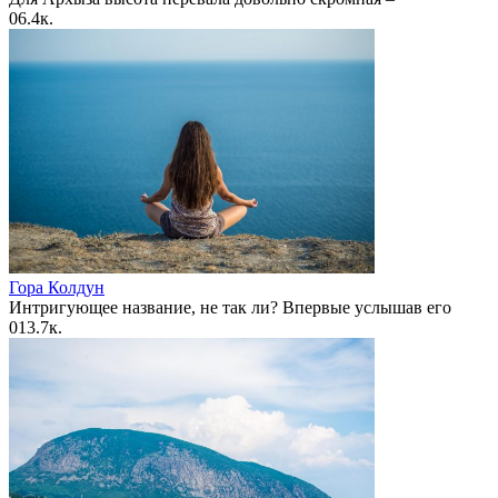
0
6.4к.
Гора Колдун
Интригующее название, не так ли? Впервые услышав его
0
13.7к.