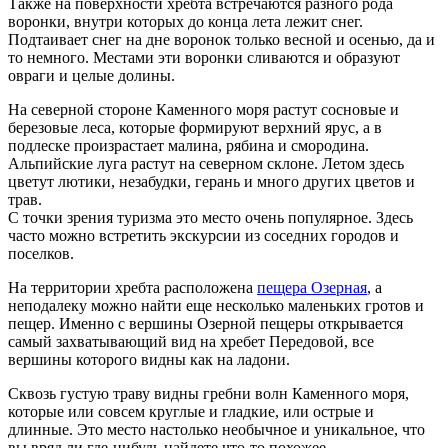
Также на поверхности хребта встречаются разного рода
воронки, внутри которых до конца лета лежит снег.
Подтаивает снег на дне воронок только весной и осенью, да и
то немного. Местами эти воронки сливаются и образуют
овраги и целые долины.
На северной стороне Каменного моря растут сосновые и
березовые леса, которые формируют верхний ярус, а в
подлеске произрастает малина, рябина и смородина.
Альпийские луга растут на северном склоне. Летом здесь
цветут лютики, незабудки, герань и много других цветов и
трав.
С точки зрения туризма это место очень популярное. Здесь
часто можно встретить экскурсии из соседних городов и
поселков.
На территории хребта расположена
пещера Озерная
, а
неподалеку можно найти еще несколько маленьких гротов и
пещер. Именно с вершины Озерной пещеры открывается
самый захватывающий вид на хребет Передовой, все
вершины которого видны как на ладони.
Сквозь густую траву видны гребни волн Каменного моря,
которые или совсем круглые и гладкие, или острые и
длинные. Это место настолько необычное и уникальное, что
вы вряд ли где-нибудь найдете что-то похожее.