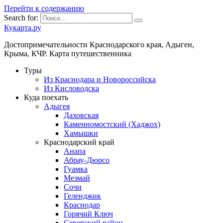
Перейти к содержанию
Search for:
Кукарта.ру
Достопримечательности Краснодарского края, Адыгеи,
Крыма, КЧР. Карта путешественника
Туры
Из Краснодара и Новороссийска
Из Кисловодска
Куда поехать
Адыгея
Даховская
Каменномостский (Хаджох)
Хамышки
Краснодарский край
Анапа
Абрау-Дюрсо
Гуамка
Мезмай
Сочи
Геленджик
Краснодар
Горячий Ключ
Северский район