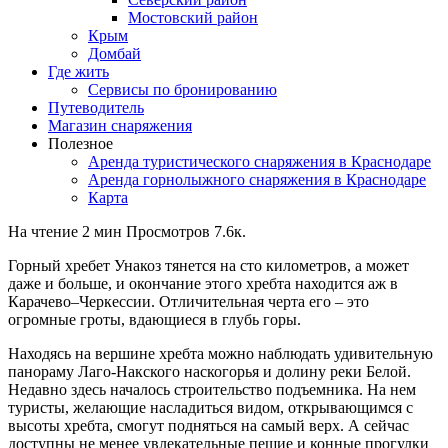
Мостовский район
Крым
Домбай
Где жить
Сервисы по бронированию
Путеводитель
Магазин снаряжения
Полезное
Аренда туристического снаряжения в Краснодаре
Аренда горнолыжного снаряжения в Краснодаре
Карта
На чтение
2 мин
Просмотров
7.6к.
Горный хребет Унакоз тянется на сто километров, а может
даже и больше, и окончание этого хребта находится аж в
Карачево–Черкессии. Отличительная черта его – это
огромные гроты, вдающиеся в глубь горы.
Находясь на вершине хребта можно наблюдать удивительную
панораму Лаго-Накского наскогорья и долину реки Белой.
Недавно здесь началось строительство подъемника. На нем
туристы, желающие насладиться видом, открывающимся с
высоты хребта, смогут подняться на самый верх. А сейчас
доступны не менее увлекательные пешие и конные прогулки