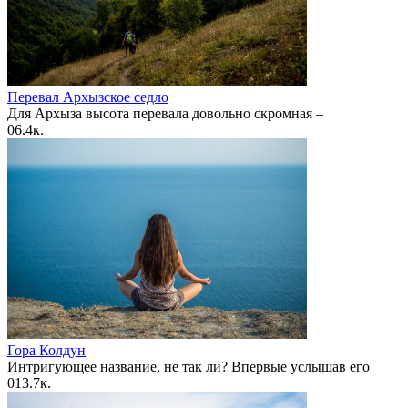
Перевал Архызское седло
Для Архыза высота перевала довольно скромная –
0
6.4к.
Гора Колдун
Интригующее название, не так ли? Впервые услышав его
0
13.7к.