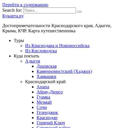
Перейти к содержанию
Search for:
Кукарта.ру
Достопримечательности Краснодарского края, Адыгеи,
Крыма, КЧР. Карта путешественника
Туры
Из Краснодара и Новороссийска
Из Кисловодска
Куда поехать
Адыгея
Даховская
Каменномостский (Хаджох)
Хамышки
Краснодарский край
Анапа
Абрау-Дюрсо
Гуамка
Мезмай
Сочи
Геленджик
Краснодар
Горячий Ключ
Северский район