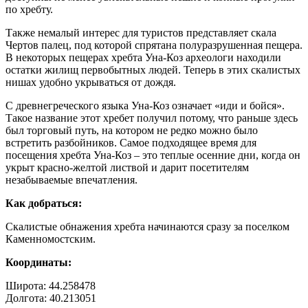
по хребту.
Также немалый интерес для туристов представляет скала
Чертов палец, под которой спрятана полуразрушенная пещера.
В некоторых пещерах хребта Уна-Коз археологи находили
остатки жилищ первобытных людей. Теперь в этих скалистых
нишах удобно укрываться от дождя.
С древнегреческого языка Уна-Коз означает «иди и бойся».
Такое название этот хребет получил потому, что раньше здесь
был торговый путь, на котором не редко можно было
встретить разбойников. Самое подходящее время для
посещения хребта Уна-Коз – это теплые осенние дни, когда он
укрыт красно-желтой листвой и дарит посетителям
незабываемые впечатления.
Как добраться:
Скалистые обнажения хребта начинаются сразу за поселком
Каменномостским.
Координаты:
Широта: 44.258478
Долгота: 40.213051