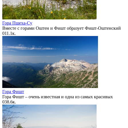
Гора Пшеха-Су
Вместе с горами Оштен и Фишт образует Фишт-Оштенский
0
11.1к.
Гора Фишт
Гора Фишт – очень известная и одна из самых красивых
0
38.6к.