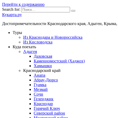
Перейти к содержанию
Search for:
Кукарта.ру
Достопримечательности Краснодарского края, Адыгеи, Крыма,
Туры
Из Краснодара и Новороссийска
Из Кисловодска
Куда поехать
Адыгея
Даховская
Каменномостский (Хаджох)
Хамышки
Краснодарский край
Анапа
Абрау-Дюрсо
Гуамка
Мезмай
Сочи
Геленджик
Краснодар
Горячий Ключ
Северский район
Мостовский район