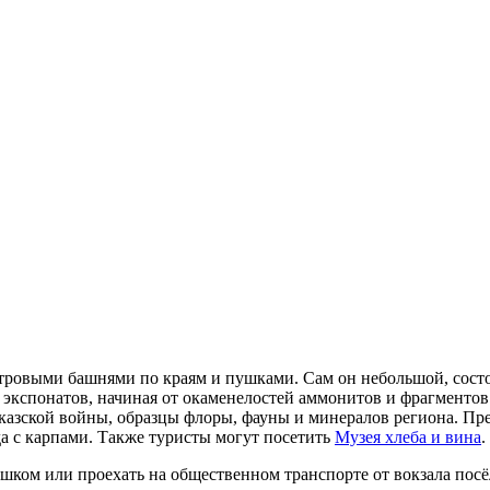
смотровыми башнями по краям и пушками. Сам он небольшой, сост
 экспонатов, начиная от окаменелостей аммонитов и фрагментов
вказской войны, образцы флоры, фауны и минералов региона. Пр
да с карпами. Также туристы могут посетить
Музея хлеба и вина
.
ешком или проехать на общественном транспорте от вокзала пос