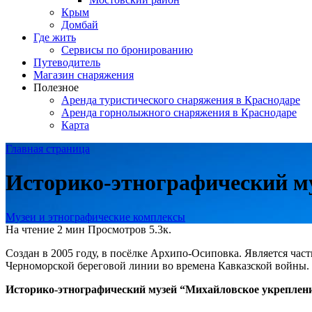
Крым
Домбай
Где жить
Сервисы по бронированию
Путеводитель
Магазин снаряжения
Полезное
Аренда туристического снаряжения в Краснодаре
Аренда горнолыжного снаряжения в Краснодаре
Карта
Главная страница
Историко-этнографический м
Музеи и этнографические комплексы
На чтение
2 мин
Просмотров
5.3к.
Создан в 2005 году, в посёлке Архипо-Осиповка. Является час
Черноморской береговой линии во времена Кавказской войны.
Историко-этнографический музей “Михайловское укреплени