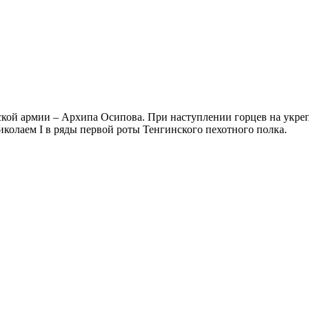
усской армии – Архипа Осипова. При наступлении горцев на укреп
иколаем I в ряды первой роты Тенгинского пехотного полка.