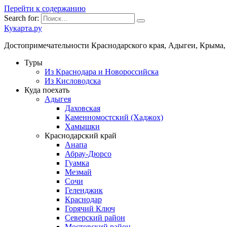
Перейти к содержанию
Search for:
Кукарта.ру
Достопримечательности Краснодарского края, Адыгеи, Крыма,
Туры
Из Краснодара и Новороссийска
Из Кисловодска
Куда поехать
Адыгея
Даховская
Каменномостский (Хаджох)
Хамышки
Краснодарский край
Анапа
Абрау-Дюрсо
Гуамка
Мезмай
Сочи
Геленджик
Краснодар
Горячий Ключ
Северский район
Мостовский район