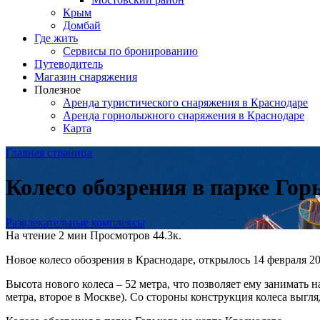
Крым
Домбай
Где жить
Сервисы по бронированию
Путеводитель
Магазин снаряжения
Полезное
Аренда туристического снаряжения в Краснодаре
Аренда горнолыжного снаряжения в Краснодаре
Карта
Главная страница
Колесо обозрения в парке Гор
Развлекательные комплексы
На чтение
2 мин
Просмотров
44.3к.
Новое колесо обозрения в Краснодаре, открылось 14 февраля 20
Высота нового колеса – 52 метра, что позволяет ему занимать н
метра, второе в Москве). Со стороны конструкция колеса выгля