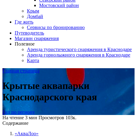
Мостовский район
Крым
Домбай
Где жить
Сервисы по бронированию
Путеводитель
Магазин снаряжения
Полезное
Аренда туристического снаряжения в Краснодаре
Аренда горнолыжного снаряжения в Краснодаре
Карта
Главная страница
Крытые аквапарки
Краснодарского края
Гид по региону
На чтение
3 мин
Просмотров
103к.
Содержание
«АкваЛоо»