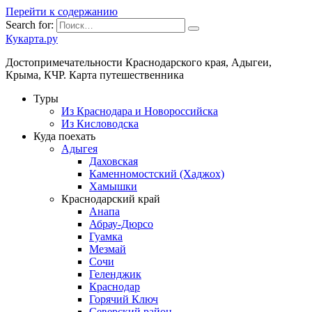
Перейти к содержанию
Search for:
Кукарта.ру
Достопримечательности Краснодарского края, Адыгеи,
Крыма, КЧР. Карта путешественника
Туры
Из Краснодара и Новороссийска
Из Кисловодска
Куда поехать
Адыгея
Даховская
Каменномостский (Хаджох)
Хамышки
Краснодарский край
Анапа
Абрау-Дюрсо
Гуамка
Мезмай
Сочи
Геленджик
Краснодар
Горячий Ключ
Северский район