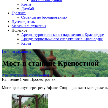
Крым
Домбай
Где жить
Сервисы по бронированию
Путеводитель
Магазин снаряжения
Полезное
Аренда туристического снаряжения в Краснодаре
Аренда горнолыжного снаряжения в Краснодаре
Карта
Главная страница
Мост в станице Крепостной
Архитектурные сооружения
На чтение
1 мин
Просмотров
8к.
Мост прокинут через реку Афипс. Сюда приежают молодожены,