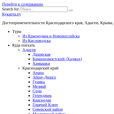
Перейти к содержанию
Search for:
Кукарта.ру
Достопримечательности Краснодарского края, Адыгеи, Крыма,
Туры
Из Краснодара и Новороссийска
Из Кисловодска
Куда поехать
Адыгея
Даховская
Каменномостский (Хаджох)
Хамышки
Краснодарский край
Анапа
Абрау-Дюрсо
Гуамка
Мезмай
Сочи
Геленджик
Краснодар
Горячий Ключ
Северский район
Мостовский район