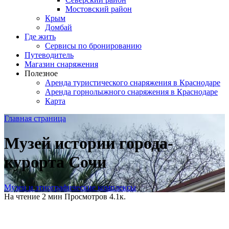
Мостовский район
Крым
Домбай
Где жить
Сервисы по бронированию
Путеводитель
Магазин снаряжения
Полезное
Аренда туристического снаряжения в Краснодаре
Аренда горнолыжного снаряжения в Краснодаре
Карта
Главная страница
Музей истории города-
курорта Сочи
Музеи и этнографические комплексы
На чтение
2 мин
Просмотров
4.1к.