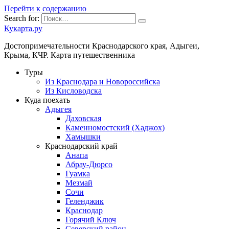
Перейти к содержанию
Search for:
Кукарта.ру
Достопримечательности Краснодарского края, Адыгеи,
Крыма, КЧР. Карта путешественника
Туры
Из Краснодара и Новороссийска
Из Кисловодска
Куда поехать
Адыгея
Даховская
Каменномостский (Хаджох)
Хамышки
Краснодарский край
Анапа
Абрау-Дюрсо
Гуамка
Мезмай
Сочи
Геленджик
Краснодар
Горячий Ключ
Северский район