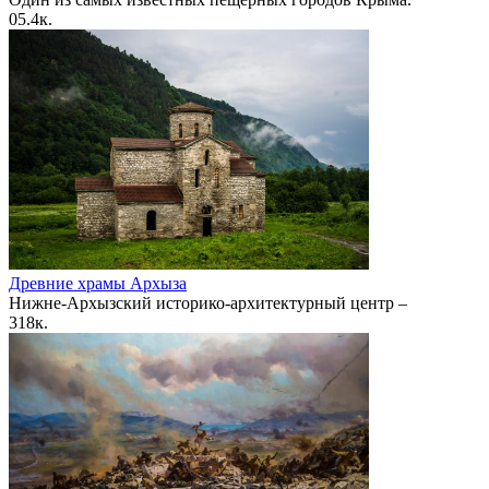
0
5.4к.
Древние храмы Архыза
Нижне-Архызский историко-архитектурный центр –
3
18к.