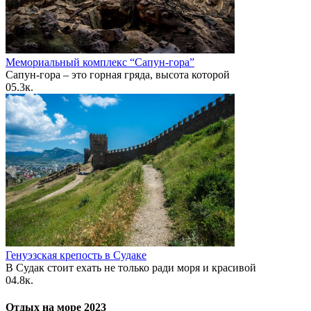
Мемориальный комплекс “Сапун-гора”
Сапун-гора – это горная гряда, высота которой
0
5.3к.
Генуэзская крепость в Судаке
В Судак стоит ехать не только ради моря и красивой
0
4.8к.
Отдых на море 2023