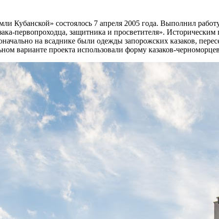
мли Кубанской» состоялось 7 апреля 2005 года. Выполнил работ
азака-первопроходца, защитника и просветителя». Историческим
оначально на всаднике были одежды запорожских казаков, пересе
ьном варианте проекта использовали форму казаков-черноморцев