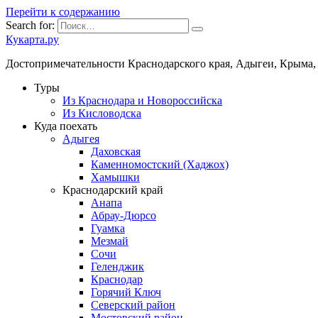
Перейти к содержанию
Search for:
Кукарта.ру
Достопримечательности Краснодарского края, Адыгеи, Крыма,
Туры
Из Краснодара и Новороссийска
Из Кисловодска
Куда поехать
Адыгея
Даховская
Каменномостский (Хаджох)
Хамышки
Краснодарский край
Анапа
Абрау-Дюрсо
Гуамка
Мезмай
Сочи
Геленджик
Краснодар
Горячий Ключ
Северский район
Мостовский район