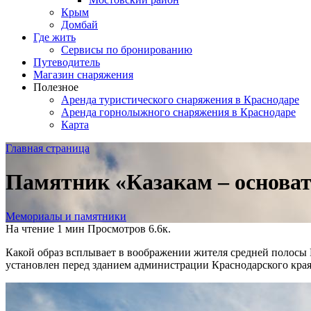
Крым
Домбай
Где жить
Сервисы по бронированию
Путеводитель
Магазин снаряжения
Полезное
Аренда туристического снаряжения в Краснодаре
Аренда горнолыжного снаряжения в Краснодаре
Карта
Главная страница
Памятник «Казакам – основа
Мемориалы и памятники
На чтение
1 мин
Просмотров
6.6к.
Какой образ всплывает в воображении жителя средней полосы Ро
установлен перед зданием администрации Краснодарского края 