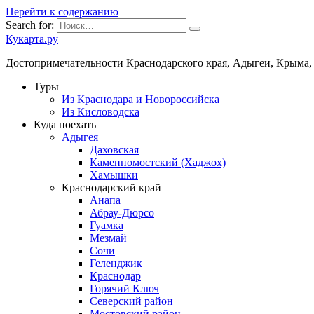
Перейти к содержанию
Search for:
Кукарта.ру
Достопримечательности Краснодарского края, Адыгеи, Крыма,
Туры
Из Краснодара и Новороссийска
Из Кисловодска
Куда поехать
Адыгея
Даховская
Каменномостский (Хаджох)
Хамышки
Краснодарский край
Анапа
Абрау-Дюрсо
Гуамка
Мезмай
Сочи
Геленджик
Краснодар
Горячий Ключ
Северский район
Мостовский район