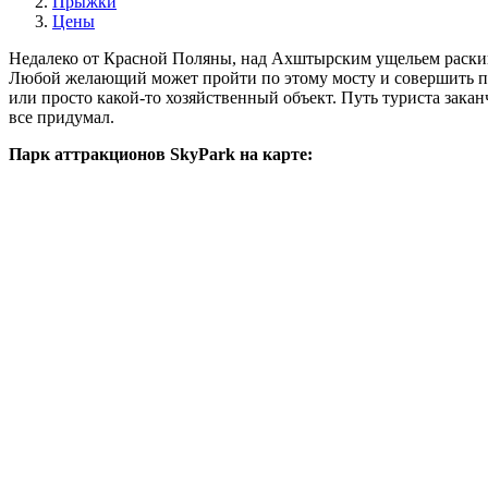
Прыжки
Цены
Недалеко от Красной Поляны, над Ахштырским ущельем раскин
Любой желающий может пройти по этому мосту и совершить прыж
или просто какой-то хозяйственный объект. Путь туриста зака
все придумал.
Парк аттракционов SkyPark на карте: