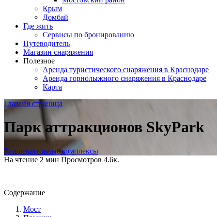
Крым
Домбай
Где жить
Сервисы по бронированию
Путеводитель
Магазин снаряжения
Полезное
Аренда туристического снаряжения в Краснодаре
Аренда горнолыжного снаряжения в Краснодаре
Карта
Главная страница
Парк аттракционов SkyPark
Развлекательные комплексы
На чтение
2 мин
Просмотров
4.6к.
Содержание
Мост