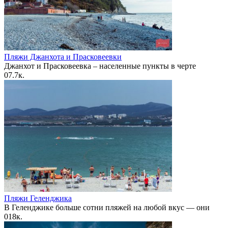
Пляжи Джанхота и Прасковеевки
Джанхот и Прасковеевка – населенные пункты в черте
0
7.7к.
Пляжи Геленджика
В Геленджике больше сотни пляжей на любой вкус — они
0
18к.