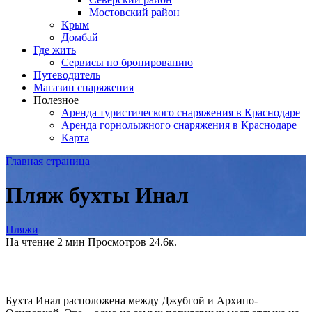
Мостовский район
Крым
Домбай
Где жить
Сервисы по бронированию
Путеводитель
Магазин снаряжения
Полезное
Аренда туристического снаряжения в Краснодаре
Аренда горнолыжного снаряжения в Краснодаре
Карта
Главная страница
Пляж бухты Инал
Пляжи
На чтение
2 мин
Просмотров
24.6к.
Бухта Инал расположена между Джубгой и Архипо-