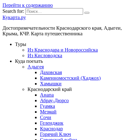
Перейти к содержанию
Search for:
Кукарта.ру
Достопримечательности Краснодарского края, Адыгеи,
Крыма, КЧР. Карта путешественника
Туры
Из Краснодара и Новороссийска
Из Кисловодска
Куда поехать
Адыгея
Даховская
Каменномостский (Хаджох)
Хамышки
Краснодарский край
Анапа
Абрау-Дюрсо
Гуамка
Мезмай
Сочи
Геленджик
Краснодар
Горячий Ключ
Северский район