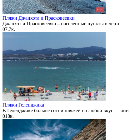
Пляжи Джанхота и Прасковеевки
Джанхот и Прасковеевка – населенные пункты в черте
0
7.7к.
Пляжи Геленджика
В Геленджике больше сотни пляжей на любой вкус — они
0
18к.