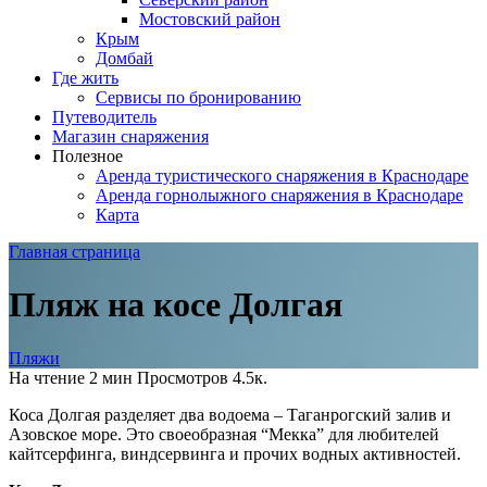
Мостовский район
Крым
Домбай
Где жить
Сервисы по бронированию
Путеводитель
Магазин снаряжения
Полезное
Аренда туристического снаряжения в Краснодаре
Аренда горнолыжного снаряжения в Краснодаре
Карта
Главная страница
Пляж на косе Долгая
Пляжи
На чтение
2 мин
Просмотров
4.5к.
Коса Долгая разделяет два водоема – Таганрогский залив и
Азовское море. Это своеобразная “Мекка” для любителей
кайтсерфинга, виндсервинга и прочих водных активностей.