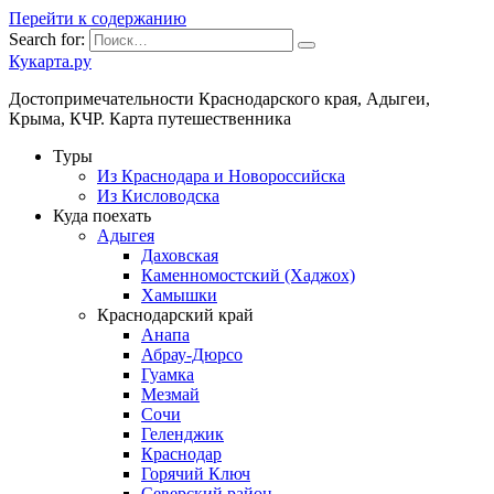
Перейти к содержанию
Search for:
Кукарта.ру
Достопримечательности Краснодарского края, Адыгеи,
Крыма, КЧР. Карта путешественника
Туры
Из Краснодара и Новороссийска
Из Кисловодска
Куда поехать
Адыгея
Даховская
Каменномостский (Хаджох)
Хамышки
Краснодарский край
Анапа
Абрау-Дюрсо
Гуамка
Мезмай
Сочи
Геленджик
Краснодар
Горячий Ключ
Северский район