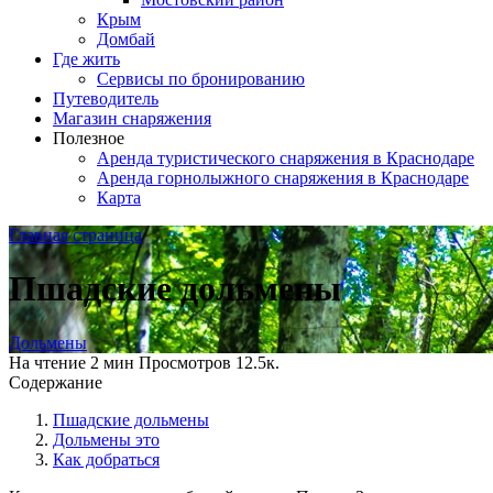
Крым
Домбай
Где жить
Сервисы по бронированию
Путеводитель
Магазин снаряжения
Полезное
Аренда туристического снаряжения в Краснодаре
Аренда горнолыжного снаряжения в Краснодаре
Карта
Главная страница
Пшадские дольмены
Дольмены
На чтение
2 мин
Просмотров
12.5к.
Содержание
Пшадские дольмены
Дольмены это
Как добраться