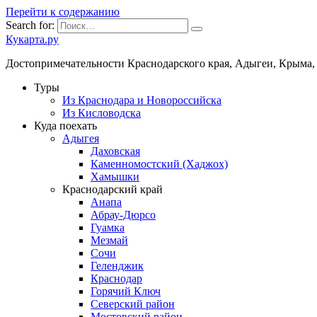
Перейти к содержанию
Search for:
Кукарта.ру
Достопримечательности Краснодарского края, Адыгеи, Крыма,
Туры
Из Краснодара и Новороссийска
Из Кисловодска
Куда поехать
Адыгея
Даховская
Каменномостский (Хаджох)
Хамышки
Краснодарский край
Анапа
Абрау-Дюрсо
Гуамка
Мезмай
Сочи
Геленджик
Краснодар
Горячий Ключ
Северский район
Мостовский район