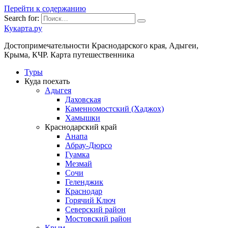
Перейти к содержанию
Search for:
Кукарта.ру
Достопримечательности Краснодарского края, Адыгеи,
Крыма, КЧР. Карта путешественника
Туры
Куда поехать
Адыгея
Даховская
Каменномостский (Хаджох)
Хамышки
Краснодарский край
Анапа
Абрау-Дюрсо
Гуамка
Мезмай
Сочи
Геленджик
Краснодар
Горячий Ключ
Северский район
Мостовский район
Крым