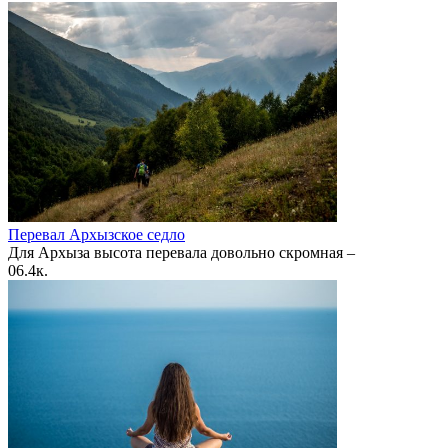
Перевал Архызское седло
Для Архыза высота перевала довольно скромная –
0
6.4к.