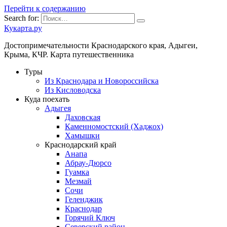
Перейти к содержанию
Search for:
Кукарта.ру
Достопримечательности Краснодарского края, Адыгеи,
Крыма, КЧР. Карта путешественника
Туры
Из Краснодара и Новороссийска
Из Кисловодска
Куда поехать
Адыгея
Даховская
Каменномостский (Хаджох)
Хамышки
Краснодарский край
Анапа
Абрау-Дюрсо
Гуамка
Мезмай
Сочи
Геленджик
Краснодар
Горячий Ключ
Северский район