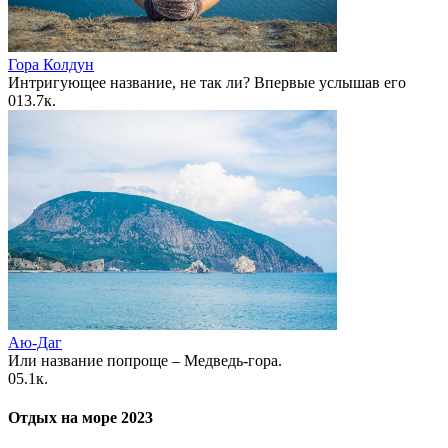
Гора Колдун
Интригующее название, не так ли? Впервые услышав его
0
13.7к.
Аю-Даг
Или название попроще – Медведь-гора.
0
5.1к.
Отдых на море 2023