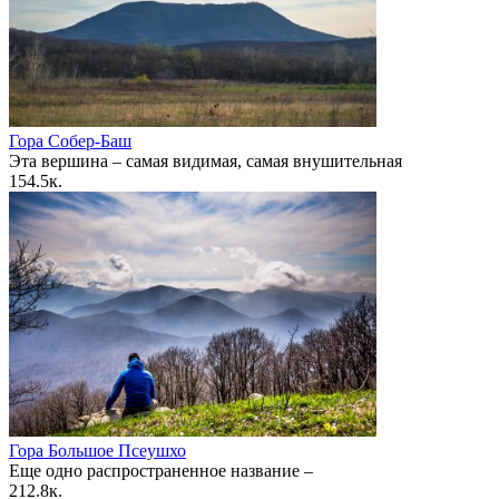
Гора Собер-Баш
Эта вершина – самая видимая, самая внушительная
1
54.5к.
Гора Большое Псеушхо
Еще одно распространенное название –
2
12.8к.