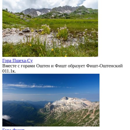
Гора Пшеха-Су
Вместе с горами Оштен и Фишт образует Фишт-Оштенский
0
11.1к.