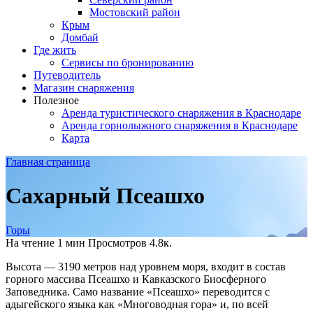
Мостовский район
Крым
Домбай
Где жить
Сервисы по бронированию
Путеводитель
Магазин снаряжения
Полезное
Аренда туристического снаряжения в Краснодаре
Аренда горнолыжного снаряжения в Краснодаре
Карта
Главная страница
Сахарный Псеашхо
Горы
На чтение
1 мин
Просмотров
4.8к.
Высота — 3190 метров над уровнем моря, входит в состав
горного массива Псеашхо и Кавказского Биосферного
Заповедника. Само название «Псеашхо» переводится с
адыгейского языка как «Многоводная гора» и, по всей