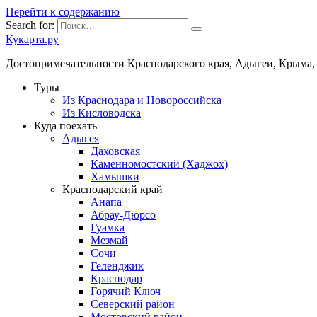
Перейти к содержанию
Search for:
Кукарта.ру
Достопримечательности Краснодарского края, Адыгеи, Крыма,
Туры
Из Краснодара и Новороссийска
Из Кисловодска
Куда поехать
Адыгея
Даховская
Каменномостский (Хаджох)
Хамышки
Краснодарский край
Анапа
Абрау-Дюрсо
Гуамка
Мезмай
Сочи
Геленджик
Краснодар
Горячий Ключ
Северский район
Мостовский район