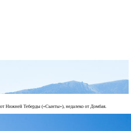
 от Нижней Теберды («Сынты»), недалеко от Домбая.