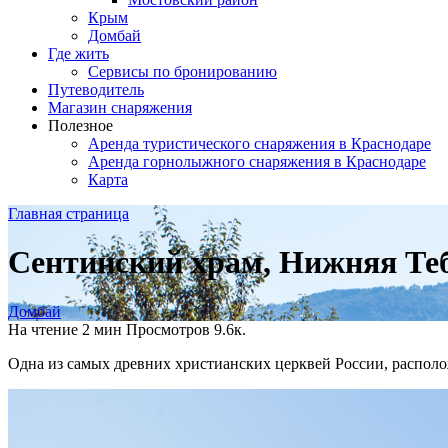
Крым
Домбай
Где жить
Сервисы по бронированию
Путеводитель
Магазин снаряжения
Полезное
Аренда туристического снаряжения в Краснодаре
Аренда горнолыжного снаряжения в Краснодаре
Карта
Главная страница
Сентинский храм, Нижняя Теб
Домбай
На чтение
2 мин
Просмотров
9.6к.
Одна из самых древних христианских церквей России, располо