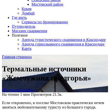
Мостовский район
Крым
Домбай
Где жить
Сервисы по бронированию
Путеводитель
Магазин снаряжения
Полезное
Аренда туристического снаряжения в Краснодаре
Аренда горнолыжного снаряжения в Краснодаре
Карта
Главная страница
Термальные источники
«Жемчужина предгорья»
Мостовский район
На чтение
1 мин
Просмотров
21.5к.
Если откровенно, в поселке Мостовском практически нечем
заняться любознательному туристу из большого города.