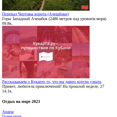
Перевал Чертовы ворота (Ачешбоки)
Горы Западный Ачешбок (2486 метров над уровнем моря)
0
9.8к.
Рассказываем о Кукарте то, что вы давно хотели узнать
Привет, любитель приключений! На прошлой неделе, 27
1
4.1к.
Отдых на море 2023
Анапа
Геленджик