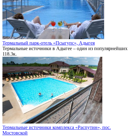
Термальный парк-отель «Псыгупс», Адыгея
Термальные источники в Адыгее – один из популярнейших
1
18.3к.
Термальные источники комплекса «Распутин», пос.
Мостовской