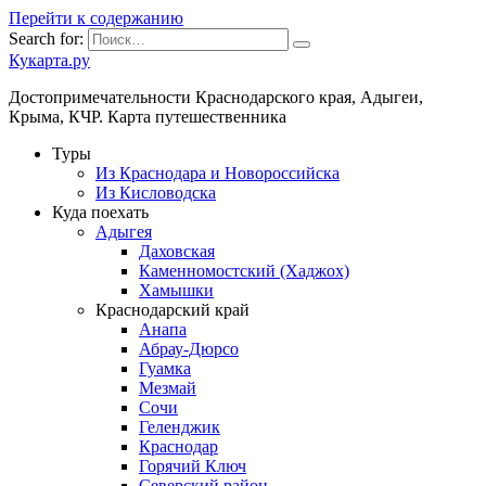
Перейти к содержанию
Search for:
Кукарта.ру
Достопримечательности Краснодарского края, Адыгеи,
Крыма, КЧР. Карта путешественника
Туры
Из Краснодара и Новороссийска
Из Кисловодска
Куда поехать
Адыгея
Даховская
Каменномостский (Хаджох)
Хамышки
Краснодарский край
Анапа
Абрау-Дюрсо
Гуамка
Мезмай
Сочи
Геленджик
Краснодар
Горячий Ключ
Северский район