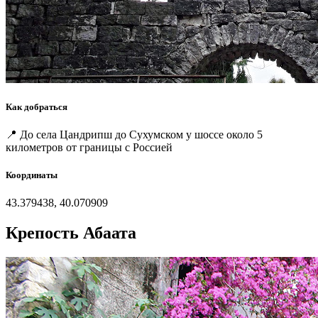
Как добраться
📍 До села Цандрипш до Сухумском у шоссе около 5
километров от границы с Россией
Координаты
43.379438, 40.070909
Крепость Абаата