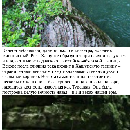
Каньон небольшой, длиной около километра, но очень
живописный. Река Хашупсе образуется при слиянии двух рек
и впадает в море недалеко от российско-абхазской границы.
Вскоре после слияния река входит в Хашупскую теснину –
ограниченный высокими вертикальными стенками узкий
скальный коридор. Вот эта самая теснина и состоит из
нескольких каньонов. У северного конца каньона, на горе,
находится крепость, известная как Турецкая. Она была
построена целую вечность назад – в I-II веках нашей эры.