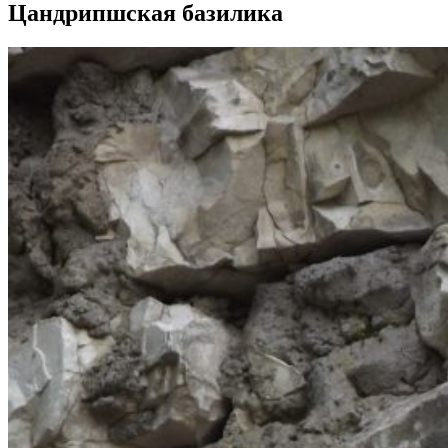
Цандрипшская базилика