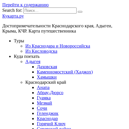
Перейти к содержанию
Search for:
Кукарта.ру
Достопримечательности Краснодарского края, Адыгеи,
Крыма, КЧР. Карта путешественника
Туры
Из Краснодара и Новороссийска
Из Кисловодска
Куда поехать
Адыгея
Даховская
Каменномостский (Хаджох)
Хамышки
Краснодарский край
Анапа
Абрау-Дюрсо
Гуамка
Мезмай
Сочи
Геленджик
Краснодар
Горячий Ключ
Северский район