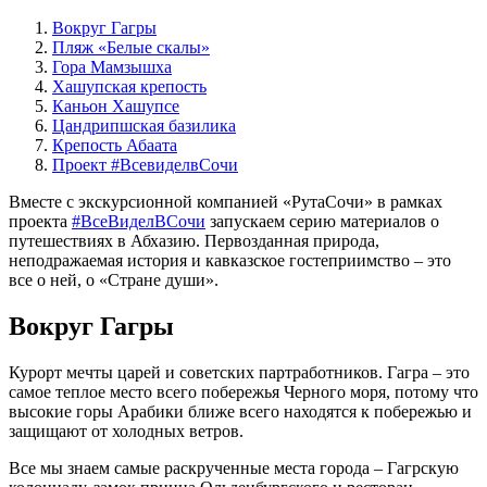
Вокруг Гагры
Пляж «Белые скалы»
Гора Мамзышха
Хашупская крепость
Каньон Хашупсе
Цандрипшская базилика
Крепость Абаата
Проект #ВсевиделвСочи
Вместе с экскурсионной компанией «РутаСочи» в рамках
проекта
#ВсеВиделВСочи
запускаем серию материалов о
путешествиях в Абхазию. Первозданная природа,
неподражаемая история и кавказское гостеприимство – это
все о ней, о «Стране души».
Вокруг Гагры
Курорт мечты царей и советских партработников. Гагра – это
самое теплое место всего побережья Черного моря, потому что
высокие горы Арабики ближе всего находятся к побережью и
защищают от холодных ветров.
Все мы знаем самые раскрученные места города – Гагрскую