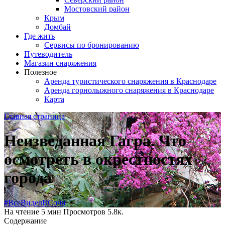
Мостовский район
Крым
Домбай
Где жить
Сервисы по бронированию
Путеводитель
Магазин снаряжения
Полезное
Аренда туристического снаряжения в Краснодаре
Аренда горнолыжного снаряжения в Краснодаре
Карта
Главная страница
Неизведанная Гагра. Что
осмотреть в окрестностях
города
#ВсеВиделВСочи
На чтение
5 мин
Просмотров
5.8к.
Содержание