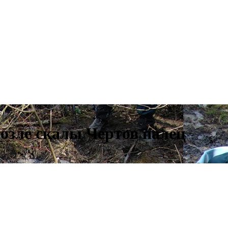
озле скалы Чертов палец