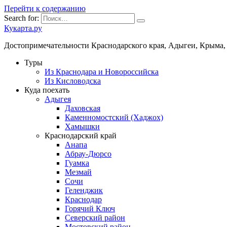
Перейти к содержанию
Search for:
Кукарта.ру
Достопримечательности Краснодарского края, Адыгеи, Крыма,
Туры
Из Краснодара и Новороссийска
Из Кисловодска
Куда поехать
Адыгея
Даховская
Каменномостский (Хаджох)
Хамышки
Краснодарский край
Анапа
Абрау-Дюрсо
Гуамка
Мезмай
Сочи
Геленджик
Краснодар
Горячий Ключ
Северский район
Мостовский район