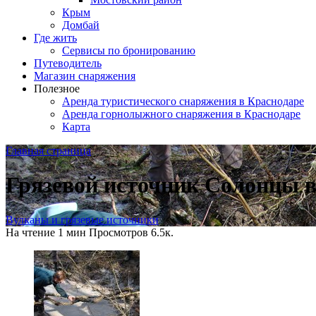
Крым
Домбай
Где жить
Сервисы по бронированию
Путеводитель
Магазин снаряжения
Полезное
Аренда туристического снаряжения в Краснодаре
Аренда горнолыжного снаряжения в Краснодаре
Карта
Главная страница
Грязевой источник Солонцы в
Вулканы и грязевые источники
На чтение
1 мин
Просмотров
6.5к.