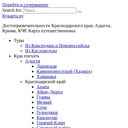
Перейти к содержанию
Search for:
Кукарта.ру
Достопримечательности Краснодарского края, Адыгеи,
Крыма, КЧР. Карта путешественника
Туры
Из Краснодара и Новороссийска
Из Кисловодска
Куда поехать
Адыгея
Даховская
Каменномостский (Хаджох)
Хамышки
Краснодарский край
Анапа
Абрау-Дюрсо
Гуамка
Мезмай
Сочи
Геленджик
Краснодар
Горячий Ключ
Северский район