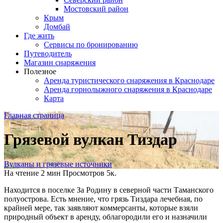
Мостовский район
Крым
Домбай
Где жить
Сервисы по бронированию
Путеводитель
Магазин снаряжения
Полезное
Аренда туристического снаряжения в Краснодаре
Аренда горнолыжного снаряжения в Краснодаре
Карта
Главная страница
Грязевой вулкан Тиздар
Вулканы и грязевые источники
На чтение
2 мин
Просмотров
5к.
Находится в поселке За Родину в северной части Таманского
полуострова. Есть мнение, что грязь Тиздара лечебная, по
крайней мере, так заявляют коммерсанты, которые взяли
природный объект в аренду, облагородили его и назначили