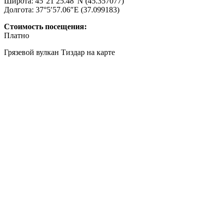
Широта: 45°21′25.48″N (45.357077)
Долгота: 37°5′57.06″E (37.099183)
Стоимость посещения:
Платно
Грязевой вулкан Тиздар на карте