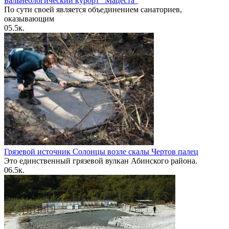
Бальнеологический курорт “Мацеста”
По сути своей является объединением санаториев,
оказывающим
0
5.5к.
Грязевой источник Солонцы возле скалы Чертов палец
Это единственный грязевой вулкан Абинского района.
0
6.5к.