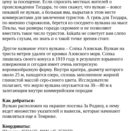
цену за посещение. Если спросить местных жителей о
происхождении Тиздара, то они скажут, что вулкан – вовсе
никакой не вулкан, а большая яма, вырытая в этом месте
коммерсантами для завлечения туристов. А грязь для Тиздара,
по мнению старожилов, берется из соседнего вулкана на мысе
Пеклы, чьи размеры гораздо скромнее и не позволяют
вместить такое число туристов. kukarta не советует вам слепо
верить слухам, но знать и о такой точке зрения стоит.
Другое название этого вулкана – Сопка Азовская. Вулкан на
триста метров удален от кромки Азовского моря. Сопка
лишилась своего конуса в 1919 году в результате взрывного
извержения и сегодня имеет очень интересную
воронкообразную форму. Внутри кратера, диаметр которого
около 25 м, находится озеро, сплошь заполненное жирной
глинистой массой серо-синего цвета. Исследователи
полагают, что жерло вулкана опускается на 30—80 м к
залегающим внутри киммерийским породам
Как добраться:
Вулкан расположен на окраине поселка За Родину, к нему
ведет множество указателей и вывесок, которые начинают
появляться еще в Темрюке.
Координаты: