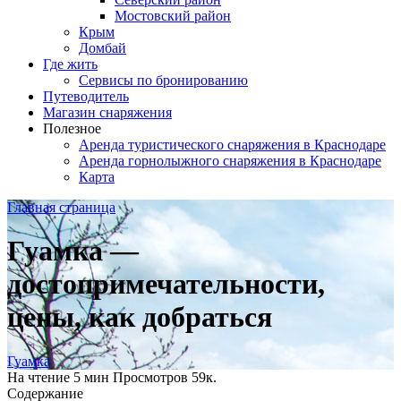
Мостовский район
Крым
Домбай
Где жить
Сервисы по бронированию
Путеводитель
Магазин снаряжения
Полезное
Аренда туристического снаряжения в Краснодаре
Аренда горнолыжного снаряжения в Краснодаре
Карта
Главная страница
Гуамка —
достопримечательности,
цены, как добраться
Гуамка
На чтение
5 мин
Просмотров
59к.
Содержание