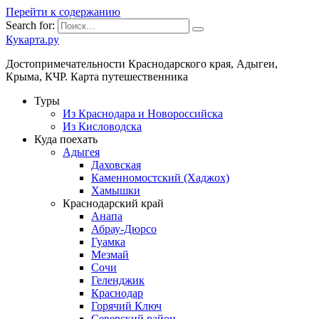
Перейти к содержанию
Search for:
Кукарта.ру
Достопримечательности Краснодарского края, Адыгеи,
Крыма, КЧР. Карта путешественника
Туры
Из Краснодара и Новороссийска
Из Кисловодска
Куда поехать
Адыгея
Даховская
Каменномостский (Хаджох)
Хамышки
Краснодарский край
Анапа
Абрау-Дюрсо
Гуамка
Мезмай
Сочи
Геленджик
Краснодар
Горячий Ключ
Северский район