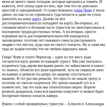
меня не много таких походов, которые врезались в память. И
кажется, этот поход один из них, при том что он довольно
простой и однодневный. О существовании
озера Чеше
я знала
давно, но как-то не стремилась туда попасть и даже не стала
наносить на нашу
карту
. Далеко не все
достопримечательности попадают на карту. Во-первых, их
слишком много и большая часть туристов не заинтересована в
посещении труднодоступных точек. А во-вторых, просто
огромная часть достопримечательностей находится в
заповеднике, поэтому нет никакого смысла рассказывать
людям о тех местах, куда они не смогут попасть. Ну и сами мы
туда не ходим потому что не любим нарушать закон.
Озеро Чеше и плато Черногор – одни из тех мест, куда
согласится идти далеко не каждый турист. Мы уже пытались
подняться туда двумя месяцами ранее, но забуксовали в каких-
то лианах, обожгли все руки крапивой, чуть не свернули шею
на камнях и решили по-добру по-здорову спуститься к
машине. В тот раз мы решили, что просто не нашли тропу и
поэтому не смогли подняться. Но тропы никакой тут и в
помине нет, так что шли мы относительно верно. Короче
решили дождаться, пока вся крапива пожухнет и можно будет
беспрепятственно попасть наверх.
Взяли с собой проверенных туристов – Алексея и Александра