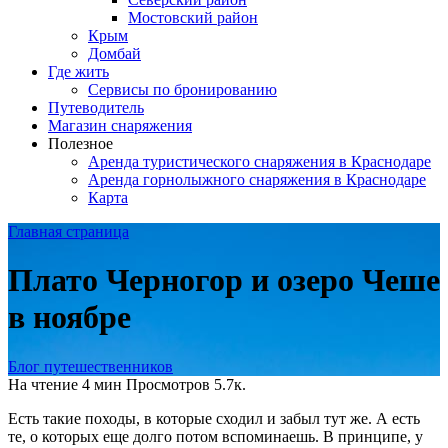
Мостовский район
Крым
Домбай
Где жить
Сервисы по бронированию
Путеводитель
Магазин снаряжения
Полезное
Аренда туристического снаряжения в Краснодаре
Аренда горнолыжного снаряжения в Краснодаре
Карта
Главная страница
Плато Черногор и озеро Чеше
в ноябре
Блог путешественников
На чтение
4 мин
Просмотров
5.7к.
Есть такие походы, в которые сходил и забыл тут же. А есть
те, о которых еще долго потом вспоминаешь. В принципе, у