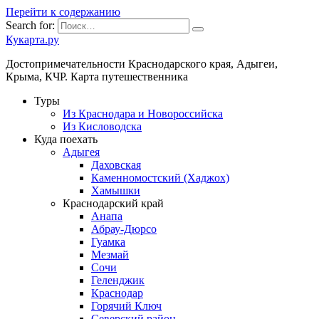
Перейти к содержанию
Search for:
Кукарта.ру
Достопримечательности Краснодарского края, Адыгеи,
Крыма, КЧР. Карта путешественника
Туры
Из Краснодара и Новороссийска
Из Кисловодска
Куда поехать
Адыгея
Даховская
Каменномостский (Хаджох)
Хамышки
Краснодарский край
Анапа
Абрау-Дюрсо
Гуамка
Мезмай
Сочи
Геленджик
Краснодар
Горячий Ключ
Северский район