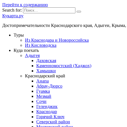
Перейти к содержанию
Search for:
Кукарта.ру
Достопримечательности Краснодарского края, Адыгеи, Крыма,
Туры
Из Краснодара и Новороссийска
Из Кисловодска
Куда поехать
Адыгея
Даховская
Каменномостский (Хаджох)
Хамышки
Краснодарский край
Анапа
Абрау-Дюрсо
Гуамка
Мезмай
Сочи
Геленджик
Краснодар
Горячий Ключ
Северский район
Мостовский район