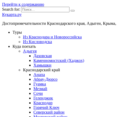
Перейти к содержанию
Search for:
Кукарта.ру
Достопримечательности Краснодарского края, Адыгеи, Крыма,
Туры
Из Краснодара и Новороссийска
Из Кисловодска
Куда поехать
Адыгея
Даховская
Каменномостский (Хаджох)
Хамышки
Краснодарский край
Анапа
Абрау-Дюрсо
Гуамка
Мезмай
Сочи
Геленджик
Краснодар
Горячий Ключ
Северский район
Мостовский район