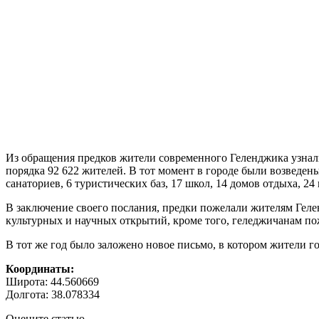
Из обращения предков жители современного Геленджика узнали, 
порядка 92 622 жителей. В тот момент в городе были возведе
санаториев, 6 туристических баз, 17 школ, 14 домов отдыха, 24
В заключение своего послания, предки пожелали жителям Гелен
культурных и научных открытий, кроме того, геледжичанам по
В тот же год было заложено новое письмо, в котором жители горо
Координаты:
Широта: 44.560669
Долгота: 38.078334
Оцените статью