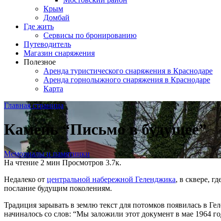
Крым
Домбай
Где жить
Сервисы по бронированию
Путеводитель
Магазин снаряжения
Полезное
Аренда туристического снаряжения в Краснодаре
Аренда горнолыжного снаряжения в Краснодаре
Карта
Главная страница
Камень “Письмо в будущее”
Мемориалы и памятники
На чтение
2 мин
Просмотров
3.7к.
Недалеко от
центральной набережной Геленджика
, в сквере, 
послание будущим поколениям.
Традиция зарывать в землю текст для потомков появилась в Гел
начиналось со слов: “Мы заложили этот документ в мае 1964 го