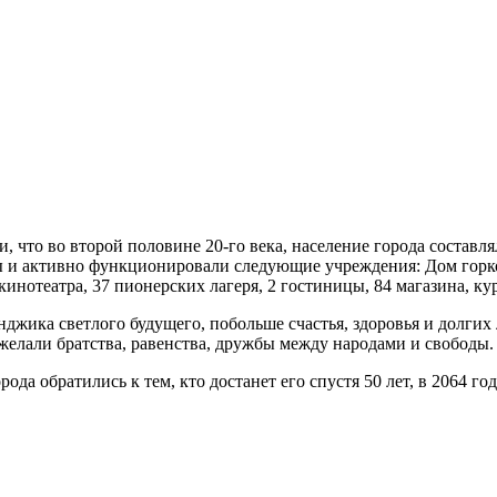
что во второй половине 20-го века, население города составлял
ны и активно функционировали следующие учреждения: Дом горко
 кинотеатра, 37 пионерских лагеря, 2 гостиницы, 84 магазина, ку
джика светлого будущего, побольше счастья, здоровья и долгих 
желали братства, равенства, дружбы между народами и свободы.
да обратились к тем, кто достанет его спустя 50 лет, в 2064 год