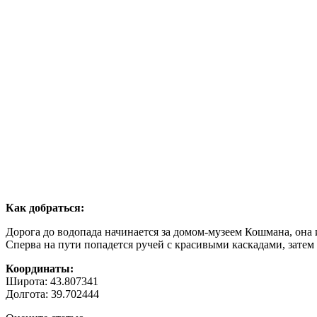
Как добраться:
Дорога до водопада начинается за домом-музеем Кошмана, она 
Сперва на пути попадется ручей с красивыми каскадами, затем 
Координаты:
Широта: 43.807341
Долгота: 39.702444