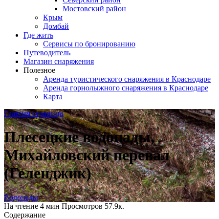
Мостовский район
Крым
Домбай
Где жить
Сервисы по бронированию
Путеводитель
Магазин снаряжения
Полезное
Аренда туристического снаряжения в Краснодаре
Аренда горнолыжного снаряжения в Краснодаре
Карта
Главная страница
Плесецкие водопады,
Михайловский перевал
(Геленджик)
Водопады
На чтение
4 мин
Просмотров
57.9к.
Содержание