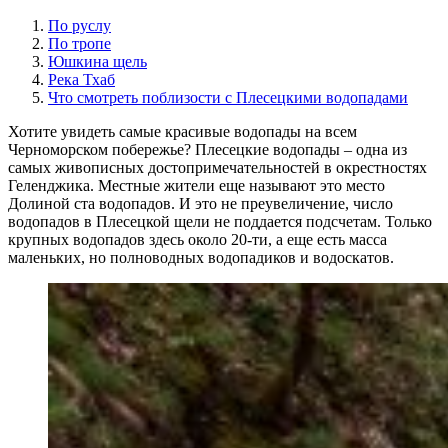
По руслу
По тропе
Юшкина щель
Река Тхаб
Что смотреть поблизости с Плесецкими водопадами
Хотите увидеть самые красивые водопады на всем
Черноморском побережье? Плесецкие водопады – одна из
самых живописных достопримечательностей в окрестностях
Геленджика. Местные жители еще называют это место
Долиной ста водопадов. И это не преувеличение, число
водопадов в Плесецкой щели не поддается подсчетам. Только
крупных водопадов здесь около 20-ти, а еще есть масса
маленьких, но полноводных водопадиков и водоскатов.