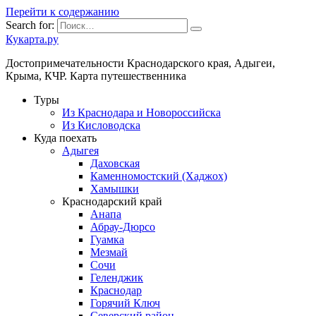
Перейти к содержанию
Search for:
Кукарта.ру
Достопримечательности Краснодарского края, Адыгеи,
Крыма, КЧР. Карта путешественника
Туры
Из Краснодара и Новороссийска
Из Кисловодска
Куда поехать
Адыгея
Даховская
Каменномостский (Хаджох)
Хамышки
Краснодарский край
Анапа
Абрау-Дюрсо
Гуамка
Мезмай
Сочи
Геленджик
Краснодар
Горячий Ключ
Северский район