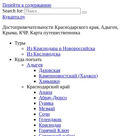
Перейти к содержанию
Search for:
Кукарта.ру
Достопримечательности Краснодарского края, Адыгеи,
Крыма, КЧР. Карта путешественника
Туры
Из Краснодара и Новороссийска
Из Кисловодска
Куда поехать
Адыгея
Даховская
Каменномостский (Хаджох)
Хамышки
Краснодарский край
Анапа
Абрау-Дюрсо
Гуамка
Мезмай
Сочи
Геленджик
Краснодар
Горячий Ключ
Северский район