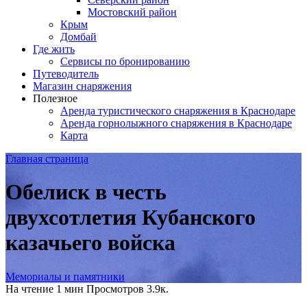
Мостовский район
Крым
Домбай
Где жить
Сервисы по бронированию
Путеводитель
Магазин снаряжения
Полезное
Аренда туристического снаряжения в Краснодаре
Аренда горнолыжного снаряжения в Краснодаре
Карта
Главная страница
Обелиск в честь
двухсотлетия Кубанского
казачьего войска
Мемориалы и памятники
На чтение
1 мин
Просмотров
3.9к.