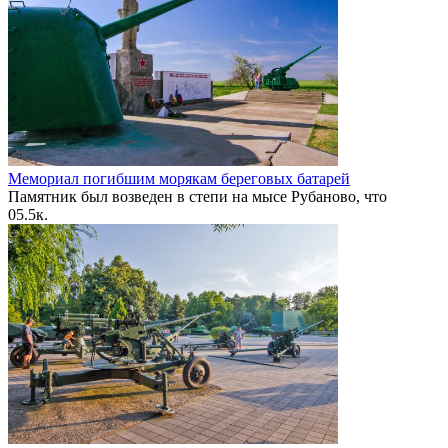
Мемориал погибшим морякам береговых батарей
Памятник был возведен в степи на мысе Рубаново, что
0
5.5к.